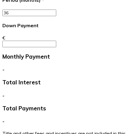
Period (months)
*
Down Payment
€
Monthly Payment
-
Total Interest
-
Total Payments
-
Title and other fees and incentives are not included in this