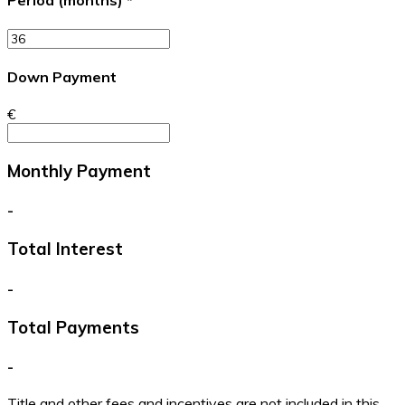
Period (months)
*
Down Payment
€
Monthly Payment
-
Total Interest
-
Total Payments
-
Title and other fees and incentives are not included in this