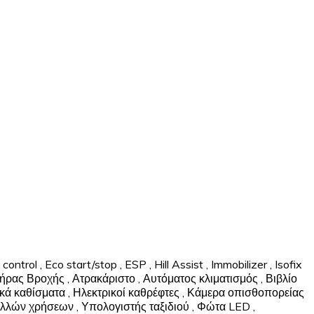
 control
,
Eco start/stop
,
ESP
,
Hill Assist
,
Immobilizer
,
Isofix
τήρας Βροχής
,
Ατρακάριστο
,
Αυτόματος κλιματισμός
,
Βιβλίο
κά καθίσματα
,
Ηλεκτρικοί καθρέφτες
,
Κάμερα οπισθοπορείας
ολλών χρήσεων
,
Υπολογιστής ταξιδιού
,
Φώτα LED
,