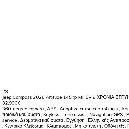
28
Jeep Compass 2026 Altitude 145hp MHEV 8 ΧΡΟΝΙΑ ΕΓΓ
32.990€
360-degree camera
,
ABS
,
Adaptive cruise control (acc)
,
And
παιδικά καθίσματα
,
Keyless
,
Lane assist
,
Navigation-GPS
,
P
service
,
Δερμάτινα καθίσματα
,
Εγγύηση
,
Ελληνικής Αντιπρο
,
Κεντρικό Κλείδωμα
,
Κλιματισμός
,
Μη καπνιστή
,
Οθόνη tft
,