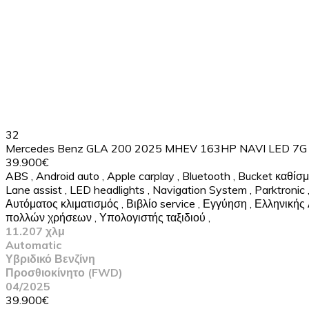
32
Mercedes Benz GLA 200 2025 MHEV 163HP NAVI LED 7G
39.900€
ABS
,
Android auto
,
Apple carplay
,
Bluetooth
,
Bucket καθίσ
Lane assist
,
LED headlights
,
Navigation System
,
Parktronic
Αυτόματος κλιματισμός
,
Βιβλίο service
,
Εγγύηση
,
Ελληνικής
πολλών χρήσεων
,
Υπολογιστής ταξιδιού
,
11.207 χλμ
Automatic
Υβριδικό Βενζίνη
Προσθιοκίνητο (FWD)
04/2025
39.900€