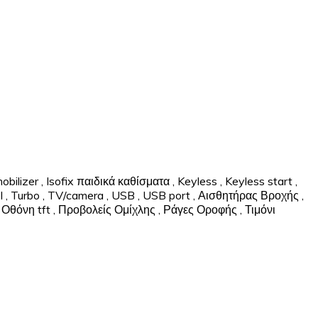
obilizer
,
Isofix παιδικά καθίσματα
,
Keyless
,
Keyless start
,
l
,
Turbo
,
TV/camera
,
USB
,
USB port
,
Αισθητήρας Βροχής
,
Οθόνη tft
,
Προβολείς Ομίχλης
,
Ράγες Οροφής
,
Τιμόνι