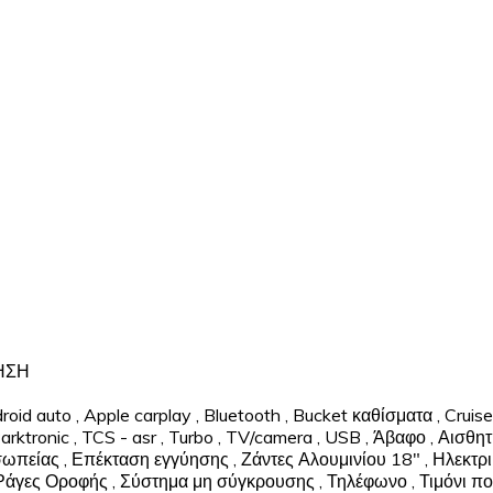
ΥΗΣΗ
roid auto
,
Apple carplay
,
Bluetooth
,
Bucket καθίσματα
,
Cruise
arktronic
,
TCS - asr
,
Turbo
,
TV/camera
,
USB
,
Άβαφο
,
Αισθη
σωπείας
,
Επέκταση εγγύησης
,
Ζάντες Αλουμινίου 18"
,
Ηλεκτρι
Ράγες Οροφής
,
Σύστημα μη σύγκρουσης
,
Τηλέφωνο
,
Τιμόνι π