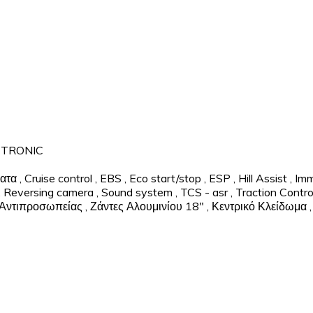
 TRONIC
ματα
,
Cruise control
,
EBS
,
Eco start/stop
,
ESP
,
Hill Assist
,
Imm
,
Reversing camera
,
Sound system
,
TCS - asr
,
Traction Contro
 Αντιπροσωπείας
,
Ζάντες Αλουμινίου 18"
,
Κεντρικό Κλείδωμα
,