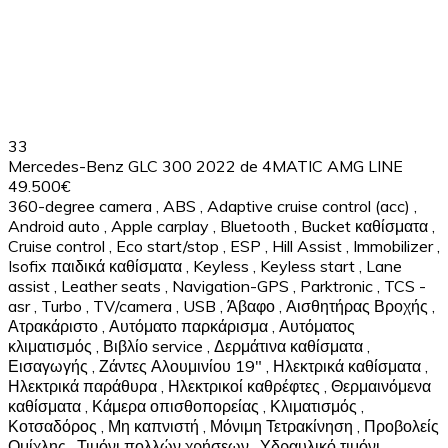
33
Mercedes-Benz GLC 300 2022 de 4MATIC AMG LINE
49.500€
360-degree camera
,
ABS
,
Adaptive cruise control (acc)
,
Android auto
,
Apple carplay
,
Bluetooth
,
Bucket καθίσματα
,
Cruise control
,
Eco start/stop
,
ESP
,
Hill Assist
,
Immobilizer
,
Isofix παιδικά καθίσματα
,
Keyless
,
Keyless start
,
Lane
assist
,
Leather seats
,
Navigation-GPS
,
Parktronic
,
TCS -
asr
,
Turbo
,
TV/camera
,
USB
,
Άβαφο
,
Αισθητήρας Βροχής
,
Ατρακάριστο
,
Αυτόματο παρκάρισμα
,
Αυτόματος
κλιματισμός
,
Βιβλίο service
,
Δερμάτινα καθίσματα
,
Εισαγωγής
,
Ζάντες Αλουμινίου 19"
,
Ηλεκτρικά καθίσματα
,
Ηλεκτρικά παράθυρα
,
Ηλεκτρικοί καθρέφτες
,
Θερμαινόμενα
καθίσματα
,
Κάμερα οπισθοπορείας
,
Κλιματισμός
,
Κοτσαδόρος
,
Μη καπνιστή
,
Μόνιμη Τετρακίνηση
,
Προβολείς
Ομίχλης
,
Τιμόνι πολλών χρήσεων
,
Υδραυλικό τιμόνι
,