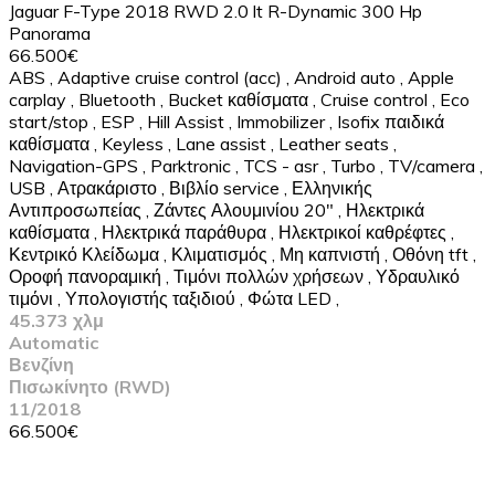
Jaguar F-Type 2018 RWD 2.0 lt R-Dynamic 300 Hp
Panorama
66.500€
ABS
,
Adaptive cruise control (acc)
,
Android auto
,
Apple
carplay
,
Bluetooth
,
Bucket καθίσματα
,
Cruise control
,
Eco
start/stop
,
ESP
,
Hill Assist
,
Immobilizer
,
Isofix παιδικά
καθίσματα
,
Keyless
,
Lane assist
,
Leather seats
,
Navigation-GPS
,
Parktronic
,
TCS - asr
,
Turbo
,
TV/camera
,
USB
,
Ατρακάριστο
,
Βιβλίο service
,
Ελληνικής
Αντιπροσωπείας
,
Ζάντες Αλουμινίου 20"
,
Ηλεκτρικά
καθίσματα
,
Ηλεκτρικά παράθυρα
,
Ηλεκτρικοί καθρέφτες
,
Κεντρικό Κλείδωμα
,
Κλιματισμός
,
Μη καπνιστή
,
Οθόνη tft
,
Οροφή πανοραμική
,
Τιμόνι πολλών χρήσεων
,
Υδραυλικό
τιμόνι
,
Υπολογιστής ταξιδιού
,
Φώτα LED
,
45.373 χλμ
Automatic
Βενζίνη
Πισωκίνητο (RWD)
11/2018
66.500€