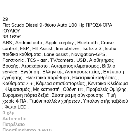
29
Fiat Scudo Diesel 9-θέσιο Auto 180 Hp ΠΡΟΣΦΟΡΑ
ΙΟΥΛΙΟΥ
38.169€
ABS
,
Android auto
,
Apple carplay
,
Bluetooth
,
Cruise
control
,
ESP
,
Hill Assist
,
Immobilizer
,
Isofix x 3
,
Isofix
παιδικά καθίσματα
,
Lane assist
,
Navigation-GPS
,
Parktronic
,
TCS - asr
,
TV/camera
,
USB
,
Αισθητήρας
Βροχής
,
Ατρακάριστο
,
Αυτόματος κλιματισμός
,
Βιβλίο
service
,
Εγγύηση
,
Ελληνικής Αντιπροσωπείας
,
Επέκταση
εγγύησης
,
Ηλεκτρικά παράθυρα
,
Ηλεκτρικοί καθρέφτες
,
Καθίσματα 7 +
,
Κάμερα οπισθοπορείας
,
Κεντρικό Κλείδωμα
,
Κλιματισμός
,
Μη καπνιστή
,
Οθόνη tft
,
Προβολείς Ομίχλης
,
Συρόμενη πόρτα δεξιά
,
Σύστημα μη σύγκρουσης
,
Τιμή
χωρίς ΦΠΑ
,
Τιμόνι πολλών χρήσεων
,
Υπολογιστής ταξιδιού
,
Φώτα LED
,
0 χλμ
Automatic
Πετρέλαιο
Προσθιοκίνητο (FWD)