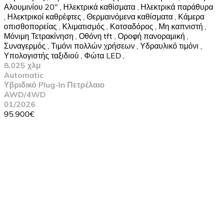
Αλουμινίου 20"
,
Ηλεκτρικά καθίσματα
,
Ηλεκτρικά παράθυρα
,
Ηλεκτρικοί καθρέφτες
,
Θερμαινόμενα καθίσματα
,
Κάμερα
οπισθοπορείας
,
Κλιματισμός
,
Κοτσαδόρος
,
Μη καπνιστή
,
Μόνιμη Τετρακίνηση
,
Οθόνη tft
,
Οροφή πανοραμική
,
Συναγερμός
,
Τιμόνι πολλών χρήσεων
,
Υδραυλικό τιμόνι
,
Υπολογιστής ταξιδιού
,
Φώτα LED
,
8.025 χλμ
Automatic
Υβριδικό Plug-In Πετρέλαιο
AWD/4WD
01/2026
95.900€