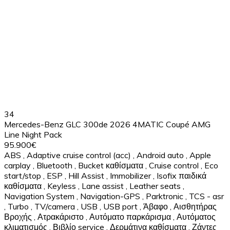
34
Mercedes-Benz GLC 300de 2026 4MATIC Coupé AMG
Line Night Pack
95.900€
ABS
,
Adaptive cruise control (acc)
,
Android auto
,
Apple
carplay
,
Bluetooth
,
Bucket καθίσματα
,
Cruise control
,
Eco
start/stop
,
ESP
,
Hill Assist
,
Immobilizer
,
Isofix παιδικά
καθίσματα
,
Keyless
,
Lane assist
,
Leather seats
,
Navigation System
,
Navigation-GPS
,
Parktronic
,
TCS - asr
,
Turbo
,
TV/camera
,
USB
,
USB port
,
Άβαφο
,
Αισθητήρας
Βροχής
,
Ατρακάριστο
,
Αυτόματο παρκάρισμα
,
Αυτόματος
κλιματισμός
,
Βιβλίο service
,
Δερμάτινα καθίσματα
,
Ζάντες