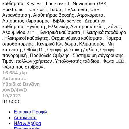
καθίσματα
,
Keyless
,
Lane assist
,
Navigation-GPS
,
Parktronic
,
TCS - asr
,
Turbo
,
TV/camera
,
USB
,
Αερανάρτηση
,
Αισθητήρας Βροχής
,
Ατρακάριστο
,
Αυτόματος κλιματισμός
,
Βιβλίο service
,
Δερμάτινα
καθίσματα
,
Εγγύηση
,
Ελληνικής Αντιπροσωπείας
,
Ζάντες
Αλουμινίου 21"
,
Ηλεκτρικά καθίσματα
,
Ηλεκτρικά παράθυρα
,
Ηλεκτρικοί καθρέφτες
,
Θερμαινόμενα καθίσματα
,
Κάμερα
οπισθοπορείας
,
Κεντρικό Κλείδωμα
,
Κλιματισμός
,
Μη
καπνιστή
,
Οθόνη tft
,
Οροφή ηλεκτρική / ηλίου
,
Οροφή
πανοραμική
,
Προβολείς Ομίχλης
,
Σύστημα μη σύγκρουσης
,
Τιμόνι πολλών χρήσεων
,
Υπολογιστής ταξιδιού
,
Φώτα LED
,
Φώτα που στρίβουν
,
16.684 χλμ
Automatic
Υβριδικό Βενζίνη
AWD/4WD
10/2023
91.500€
Εταιρικό Προφίλ
Αυτοκίνητα
Νέα & Άρθρα