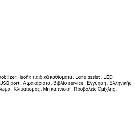
obilizer
,
Isofix παιδικά καθίσματα
,
Lane assist
,
LED
USB port
,
Ατρακάριστο
,
Βιβλίο service
,
Εγγύηση
,
Ελληνικής
ίδωμα
,
Κλιματισμός
,
Μη καπνιστή
,
Προβολείς Ομίχλης
,