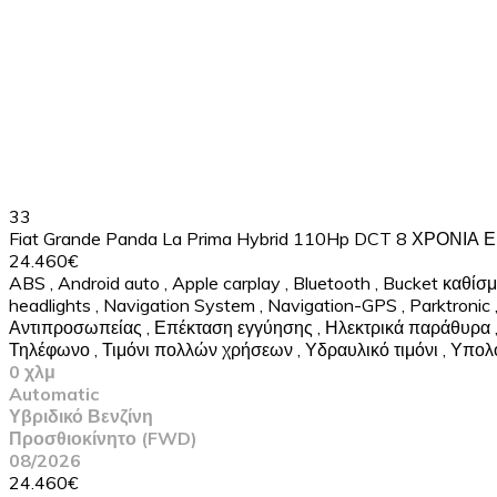
33
Fiat Grande Panda La Prima Hybrid 110Hp DCT 8 ΧΡΟΝΙΑ
24.460€
ABS
,
Android auto
,
Apple carplay
,
Bluetooth
,
Bucket καθίσ
headlights
,
Navigation System
,
Navigation-GPS
,
Parktronic
Αντιπροσωπείας
,
Επέκταση εγγύησης
,
Ηλεκτρικά παράθυρα
Τηλέφωνο
,
Τιμόνι πολλών χρήσεων
,
Υδραυλικό τιμόνι
,
Υπολο
0 χλμ
Automatic
Υβριδικό Βενζίνη
Προσθιοκίνητο (FWD)
08/2026
24.460€