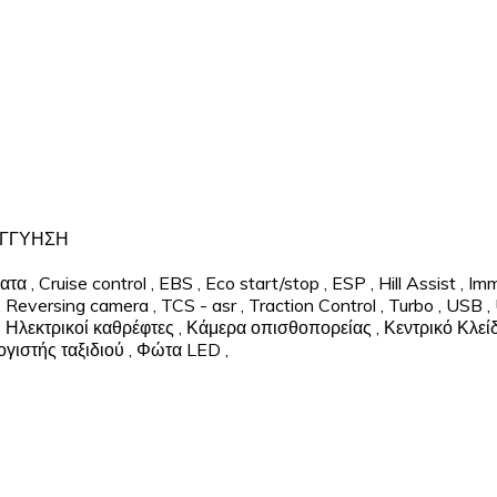
 ΕΓΓΥΗΣΗ
ματα
,
Cruise control
,
EBS
,
Eco start/stop
,
ESP
,
Hill Assist
,
Imm
,
Reversing camera
,
TCS - asr
,
Traction Control
,
Turbo
,
USB
,
,
Ηλεκτρικοί καθρέφτες
,
Κάμερα οπισθοπορείας
,
Κεντρικό Κλε
γιστής ταξιδιού
,
Φώτα LED
,