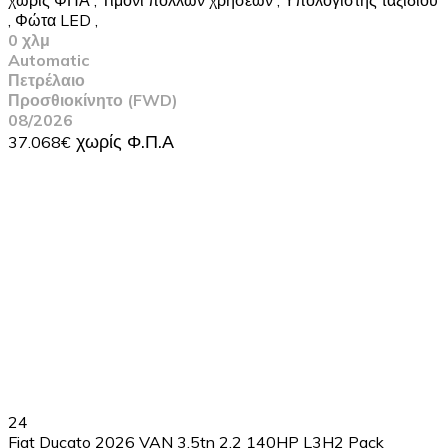
,
Φώτα LED
,
0 χλμ
Automatic
Πετρέλαιο
Προσθιοκίνητο (FWD)
08/2026
37.068€
24
Fiat Ducato 2026 VAN 3.5tn 2.2 140HP L3H2 Pack