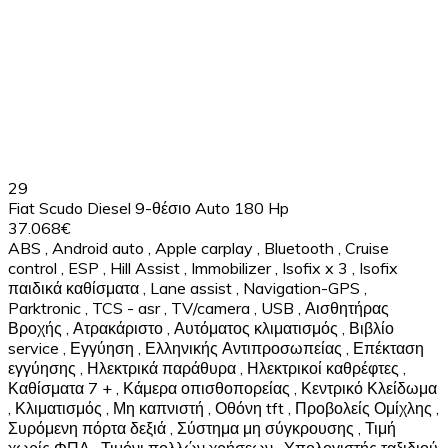
29
Fiat Scudo Diesel 9-θέσιο Auto 180 Hp
37.068€
ABS
,
Android auto
,
Apple carplay
,
Bluetooth
,
Cruise
control
,
ESP
,
Hill Assist
,
Immobilizer
,
Isofix x 3
,
Isofix
παιδικά καθίσματα
,
Lane assist
,
Navigation-GPS
,
Parktronic
,
TCS - asr
,
TV/camera
,
USB
,
Αισθητήρας
Βροχής
,
Ατρακάριστο
,
Αυτόματος κλιματισμός
,
Βιβλίο
service
,
Εγγύηση
,
Ελληνικής Αντιπροσωπείας
,
Επέκταση
εγγύησης
,
Ηλεκτρικά παράθυρα
,
Ηλεκτρικοί καθρέφτες
,
Καθίσματα 7 +
,
Κάμερα οπισθοπορείας
,
Κεντρικό Κλείδωμα
,
Κλιματισμός
,
Μη καπνιστή
,
Οθόνη tft
,
Προβολείς Ομίχλης
,
Συρόμενη πόρτα δεξιά
,
Σύστημα μη σύγκρουσης
,
Τιμή
χωρίς ΦΠΑ
,
Τιμόνι πολλών χρήσεων
,
Υπολογιστής ταξιδιού