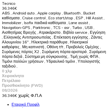
Tecnico
36.346€
ABS
,
Android auto
,
Apple carplay
,
Bluetooth
,
Bucket
καθίσματα
,
Cruise control
,
Eco start/stop
,
ESP
,
Hill Assist
,
Immobilizer
,
Isofix παιδικά καθίσματα
,
Lane assist
,
Navigation-GPS
,
Parktronic
,
TCS - asr
,
Turbo
,
USB
,
Αισθητήρας Βροχής
,
Ατρακάριστο
,
Βιβλίο service
,
Εγγύηση
,
Ελληνικής Αντιπροσωπείας
,
Επέκταση εγγύησης
,
Ζάντες
Αλουμινίου 16"
,
Ηλεκτρικά παράθυρα
,
Ηλεκτρικοί
καθρέφτες
,
Μη καπνιστή
,
Οθόνη tft
,
Προβολείς Ομίχλης
,
Συρόμενες πόρτες Χ2
,
Συρόμενη πόρτα αριστερά
,
Συρόμενη
πόρτα δεξιά
,
Σύστημα μη σύγκρουσης
,
Τιμή χωρίς ΦΠΑ
,
Τιμόνι πολλών χρήσεων
,
Υδραυλικό τιμόνι
,
Υπολογιστής
ταξιδιού
,
0 χλμ
Χειροκίνητο
Πετρέλαιο
Προσθιοκίνητο (FWD)
08/2026
36.346€
Εταιρικό Προφίλ