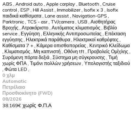
ABS
,
Android auto
,
Apple carplay
,
Bluetooth
,
Cruise
control
,
ESP
,
Hill Assist
,
Immobilizer
,
Isofix x 3
,
Isofix
παιδικά καθίσματα
,
Lane assist
,
Navigation-GPS
,
Parktronic
,
TCS - asr
,
TV/camera
,
USB
,
Αισθητήρας
Βροχής
,
Ατρακάριστο
,
Αυτόματος κλιματισμός
,
Βιβλίο
service
,
Εγγύηση
,
Ελληνικής Αντιπροσωπείας
,
Επέκταση
εγγύησης
,
Ηλεκτρικά παράθυρα
,
Ηλεκτρικοί καθρέφτες
,
Καθίσματα 7 +
,
Κάμερα οπισθοπορείας
,
Κεντρικό Κλείδωμα
,
Κλιματισμός
,
Μη καπνιστή
,
Οθόνη tft
,
Προβολείς Ομίχλης
,
Συρόμενη πόρτα δεξιά
,
Σύστημα μη σύγκρουσης
,
Τιμή
χωρίς ΦΠΑ
,
Τιμόνι πολλών χρήσεων
,
Υπολογιστής ταξιδιού
,
Φώτα LED
,
0 χλμ
Automatic
Πετρέλαιο
Προσθιοκίνητο (FWD)
08/2026
38.169€