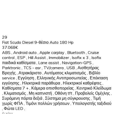
29
Fiat Scudo Diesel 9-θέσιο Auto 180 Hp
37.068€
ABS
,
Android auto
,
Apple carplay
,
Bluetooth
,
Cruise
control
,
ESP
,
Hill Assist
,
Immobilizer
,
Isofix x 3
,
Isofix
παιδικά καθίσματα
,
Lane assist
,
Navigation-GPS
,
Parktronic
,
TCS - asr
,
TV/camera
,
USB
,
Αισθητήρας
Βροχής
,
Ατρακάριστο
,
Αυτόματος κλιματισμός
,
Βιβλίο
service
,
Εγγύηση
,
Ελληνικής Αντιπροσωπείας
,
Επέκταση
εγγύησης
,
Ηλεκτρικά παράθυρα
,
Ηλεκτρικοί καθρέφτες
,
Καθίσματα 7 +
,
Κάμερα οπισθοπορείας
,
Κεντρικό Κλείδωμα
,
Κλιματισμός
,
Μη καπνιστή
,
Οθόνη tft
,
Προβολείς Ομίχλης
,
Συρόμενη πόρτα δεξιά
,
Σύστημα μη σύγκρουσης
,
Τιμή
χωρίς ΦΠΑ
,
Τιμόνι πολλών χρήσεων
,
Υπολογιστής ταξιδιού
,
Φώτα LED
,
0 χλμ