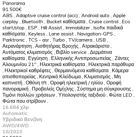
Panorama
91.500€
ABS
,
Adaptive cruise control (acc)
,
Android auto
,
Apple
carplay
,
Bluetooth
,
Bucket καθίσματα
,
Cruise control
,
Eco
start/stop
,
ESP
,
Hill Assist
,
Immobilizer
,
Isofix παιδικά
καθίσματα
,
Keyless
,
Lane assist
,
Navigation-GPS
,
Parktronic
,
TCS - asr
,
Turbo
,
TV/camera
,
USB
,
Αερανάρτηση
,
Αισθητήρας Βροχής
,
Ατρακάριστο
,
Αυτόματος κλιματισμός
,
Βιβλίο service
,
Δερμάτινα
καθίσματα
,
Εγγύηση
,
Ελληνικής Αντιπροσωπείας
,
Ζάντες
Αλουμινίου 21"
,
Ηλεκτρικά καθίσματα
,
Ηλεκτρικά παράθυρα
,
Ηλεκτρικοί καθρέφτες
,
Θερμαινόμενα καθίσματα
,
Κάμερα
οπισθοπορείας
,
Κεντρικό Κλείδωμα
,
Κλιματισμός
,
Μη
καπνιστή
,
Οθόνη tft
,
Οροφή ηλεκτρική / ηλίου
,
Οροφή
πανοραμική
,
Προβολείς Ομίχλης
,
Σύστημα μη σύγκρουσης
,
Τιμόνι πολλών χρήσεων
,
Υπολογιστής ταξιδιού
,
Φώτα LED
,
Φώτα που στρίβουν
,
16.684 χλμ
Automatic
Υβριδικό Βενζίνη
AWD/4WD
10/2023