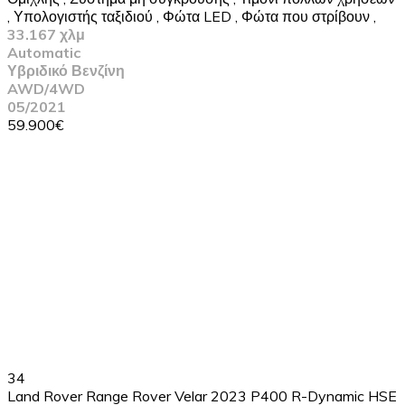
,
Υπολογιστής ταξιδιού
,
Φώτα LED
,
Φώτα που στρίβουν
,
33.167 χλμ
Automatic
Υβριδικό Βενζίνη
AWD/4WD
05/2021
59.900€
34
Land Rover Range Rover Velar 2023 P400 R-Dynamic HSE