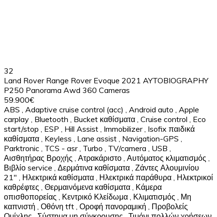
32
Land Rover Range Rover Evoque 2021 AYTOBIOGRAPHY
P250 Panorama Awd 360 Cameras
59.900€
ABS
,
Adaptive cruise control (acc)
,
Android auto
,
Apple
carplay
,
Bluetooth
,
Bucket καθίσματα
,
Cruise control
,
Eco
start/stop
,
ESP
,
Hill Assist
,
Immobilizer
,
Isofix παιδικά
καθίσματα
,
Keyless
,
Lane assist
,
Navigation-GPS
,
Parktronic
,
TCS - asr
,
Turbo
,
TV/camera
,
USB
,
Αισθητήρας Βροχής
,
Ατρακάριστο
,
Αυτόματος κλιματισμός
,
Βιβλίο service
,
Δερμάτινα καθίσματα
,
Ζάντες Αλουμινίου
21"
,
Ηλεκτρικά καθίσματα
,
Ηλεκτρικά παράθυρα
,
Ηλεκτρικοί
καθρέφτες
,
Θερμαινόμενα καθίσματα
,
Κάμερα
οπισθοπορείας
,
Κεντρικό Κλείδωμα
,
Κλιματισμός
,
Μη
καπνιστή
,
Οθόνη tft
,
Οροφή πανοραμική
,
Προβολείς
Ομίχλης
,
Σύστημα μη σύγκρουσης
,
Τιμόνι πολλών χρήσεων