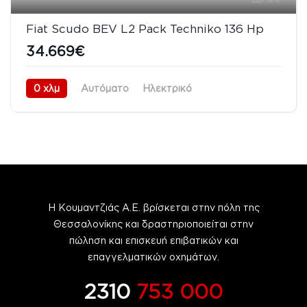
Fiat Scudo BEV L2 Pack Techniko 136 Hp
34.669€
0 χλμ
Αυτόματο
Ηλεκτρικό
Προσθιοκίνητο (FWD)
08/2026
Η Κουμαντζιάς Α.Ε. βρίσκεται στην πόλη της
Θεσσαλονίκης και δραστηριοποιείται στην
πώληση και επισκευή επιβατικών και
επαγγελματικών οχημάτων.
2310
753 000