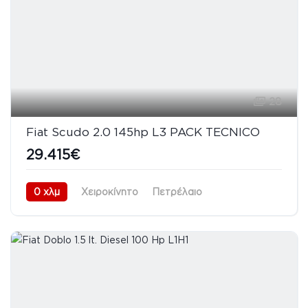
28
Fiat Scudo 2.0 145hp L3 PACK TECNICO
29.415€
0 χλμ
Χειροκίνητο
Πετρέλαιο
Προσθιοκίνητο (FWD)
08/2026