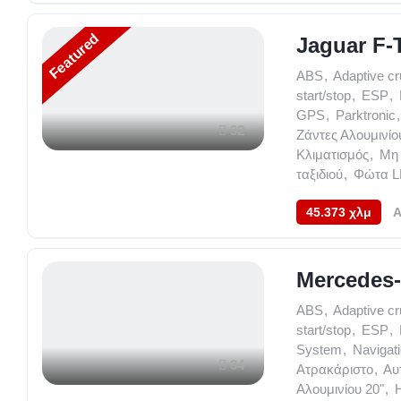
Featured
Jaguar F-
ABS
,
Adaptive cr
start/stop
,
ESP
,
GPS
,
Parktronic
,
32
Ζάντες Αλουμινίο
Κλιματισμός
,
Μη 
ταξιδιού
,
Φώτα 
45.373 χλμ
A
Mercedes-
ABS
,
Adaptive cr
start/stop
,
ESP
,
System
,
Navigat
34
Ατρακάριστο
,
Αυ
Αλουμινίου 20"
,