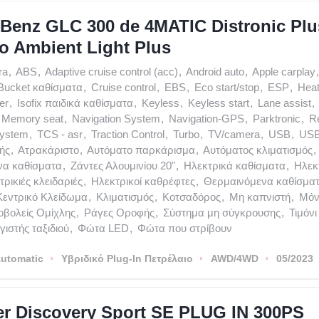
Benz GLC 300 de 4MATIC Distronic Plu
o Ambient Light Plus
ra
,
ABS
,
Adaptive cruise control (acc)
,
Android auto
,
Apple carplay
,
Bucket καθίσματα
,
Cruise control
,
EBS
,
Eco start/stop
,
ESP
,
Heat
er
,
Isofix παιδικά καθίσματα
,
Keyless
,
Keyless start
,
Lane assist
,
Memory seat
,
Navigation System
,
Navigation-GPS
,
Parktronic
,
R
system
,
TCS - asr
,
Traction Control
,
Turbo
,
TV/camera
,
USB
,
USB
ής
,
Ατρακάριστο
,
Αυτόματο παρκάρισμα
,
Αυτόματος κλιματισμός
,
να καθίσματα
,
Ζάντες Αλουμινίου 20"
,
Ηλεκτρικά καθίσματα
,
Ηλεκ
τρικιές κλειδαριές
,
Ηλεκτρικοί καθρέφτες
,
Θερμαινόμενα καθίσμα
Κεντρικό Κλείδωμα
,
Κλιματισμός
,
Κοτσαδόρος
,
Μη καπνιστή
,
Μόν
βολείς Ομίχλης
,
Ράγες Οροφής
,
Σύστημα μη σύγκρουσης
,
Τιμόν
ιστής ταξιδιού
,
Φώτα LED
,
Φώτα που στρίβουν
utomatic
Υβριδικό Plug-In Πετρέλαιο
AWD/4WD
05/2023
r Discovery Sport SE PLUG IN 300PS