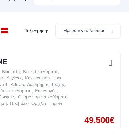
Ημερομηνία: Νεότερο
Ταξινόμηση:
NE
Bluetooth
,
Bucket καθίσματα
,
τα
,
Keyless
,
Keyless start
,
Lane
USB
,
Άβαφο
,
Αισθητήρας Βροχής
,
άτινα καθίσματα
,
Εισαγωγής
,
θρέφτες
,
Θερμαινόμενα καθίσματα
,
νηση
,
Προβολείς Ομίχλης
,
Τιμόνι
49.500€