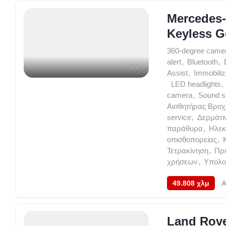
Mercedes-
Keyless G
360-degree came
alert
,
Bluetooth
,
34
Assist
,
Immobiliz
,
LED headlights
,
camera
,
Sound 
Αισθητήρας Βροχ
service
,
Δερμάτι
παράθυρα
,
Ηλεκ
οπισθοπορείας
,
Τετρακίνηση
,
Προ
χρήσεων
,
Υπολογ
49.808 χλμ
A
Land Rove