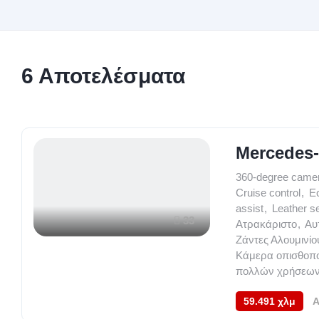
6
Αποτελέσματα
Mercedes
360-degree came
Cruise control
,
Ec
assist
,
Leather s
33
Ατρακάριστο
,
Αυ
Ζάντες Αλουμινίο
Κάμερα οπισθοπο
πολλών χρήσεω
59.491 χλμ
A