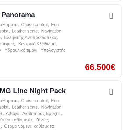
p Panorama
καθίσματα
,
Cruise control
,
Eco
ssist
,
Leather seats
,
Navigation-
e
,
Ελληνικής Αντιπροσωπείας
,
θρέφτες
,
Κεντρικό Κλείδωμα
,
ν
,
Υδραυλικό τιμόνι
,
Υπολογιστής
66.500€
MG Line Night Pack
καθίσματα
,
Cruise control
,
Eco
ssist
,
Leather seats
,
Navigation
rt
,
Άβαφο
,
Αισθητήρας Βροχής
,
άτινα καθίσματα
,
Ζάντες
ς
,
Θερμαινόμενα καθίσματα
,