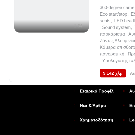
360-degree came
Eco start/stop
,
E
seats
,
LED headl
34
,
Sound system
,
παρκάρισμα
,
Αυτ
Ζάντες Αλουμινίο
Κάμερα οπισθοπο
πανοραμική
,
Προ
,
Υπολογιστής ταξ
9.142 χλμ
Au
Εταιρικό Προφίλ
Αυ
Νέα & Άρθρα
Επ
Χρηματοδότηση
Le