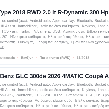
Type 2018 RWD 2.0 lt R-Dynamic 300 H
uise control (acc)
,
Android auto
,
Apple carplay
,
Bluetooth
,
Bucket 
Hill Assist
,
Immobilizer
,
Isofix παιδικά καθίσματα
,
Keyless
,
Lane a
TCS - asr
,
Turbo
,
TV/camera
,
USB
,
Ατρακάριστο
,
Βιβλίο servic
υ 20"
,
Ηλεκτρικά καθίσματα
,
Ηλεκτρικά παράθυρα
,
Ηλεκτρικοί κα
καπνιστή
,
Οθόνη tft
,
Οροφή πανοραμική
,
Τιμόνι πολλών χρήσεω
LED
utomatic
Βενζίνη
Πισωκίνητο (RWD)
11/2018
Benz GLC 300de 2026 4MATIC Coupé A
uise control (acc)
,
Android auto
,
Apple carplay
,
Bluetooth
,
Bucket 
Hill Assist
,
Immobilizer
,
Isofix παιδικά καθίσματα
,
Keyless
,
Lane a
ion-GPS
,
Parktronic
,
TCS - asr
,
Turbo
,
TV/camera
,
USB
,
USB po
τόματο παρκάρισμα
,
Αυτόματος κλιματισμός
,
Βιβλίο service
,
Δερμ
Ηλεκτρικά καθίσματα
,
Ηλεκτρικά παράθυρα
,
Ηλεκτρικοί καθρέφτε