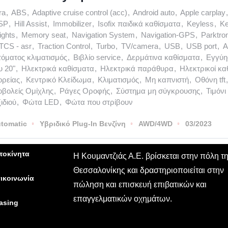
ra
,
ABS
,
Adaptive cruise control (acc)
,
Android auto
,
Apple carplay
,
SP
,
Hill Assist
,
Immobilizer
,
Isofix παιδικά καθίσματα
,
Keyless
,
Ke
ights
,
Memory seat
,
Navigation System
,
Navigation-GPS
,
Parktro
TCS - asr
,
Traction Control
,
Turbo
,
TV/camera
,
USB
,
USB port
,
Α
όματος κλιματισμός
,
Βιβλίο service
,
Δερμάτινα καθίσματα
,
Εγγύη
υ 20"
,
Ηλεκτρικά καθίσματα
,
Ηλεκτρικά παράθυρα
,
Ηλεκτρικοί κα
ρείας
,
Κεντρικό Κλείδωμα
,
Κλιματισμός
,
Μη καπνιστή
,
Οθόνη tft
,
βολείς Ομίχλης
,
Ράγες Οροφής
,
Σύστημα μη σύγκρουσης
,
Τιμόν
ιδιού
,
Φώτα LED
,
Φώτα που στρίβουν
tomatic
Υβριδικό Plug-In Βενζίνη
AWD/4WD
03/2023
τοκίνητα
Η Κουμαντζιάς Α.Ε. βρίσκεται στην πόλη τ
Θεσσαλονίκης και δραστηριοποιείται στην
ικοινωνία
πώληση και επισκευή επιβατικών και
επαγγελματικών οχημάτων.
asing