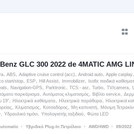
-Benz GLC 300 2022 de 4MATIC AMG LI
ra
,
ABS
,
Adaptive cruise control (acc)
,
Android auto
,
Apple carplay
,
o start/stop
,
ESP
,
Hill Assist
,
Immobilizer
,
Isofix παιδικά καθίσμα
eats
,
Navigation-GPS
,
Parktronic
,
TCS - asr
,
Turbo
,
TV/camera
,
τόματο παρκάρισμα
,
Αυτόματος κλιματισμός
,
Βιβλίο service
,
Δερμ
υ 19"
,
Ηλεκτρικά καθίσματα
,
Ηλεκτρικά παράθυρα
,
Ηλεκτρικοί κα
ρείας
,
Κλιματισμός
,
Κοτσαδόρος
,
Μη καπνιστή
,
Μόνιμη Τετρακί
ν
,
Υδραυλικό τιμόνι
,
Υπολογιστής ταξιδιού
,
Φώτα LED
utomatic
Υβριδικό Plug-In Πετρέλαιο
AWD/4WD
09/2022