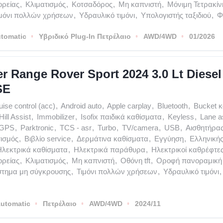
ρείας
,
Κλιματισμός
,
Κοτσαδόρος
,
Μη καπνιστή
,
Μόνιμη Τετρακί
ιμόνι πολλών χρήσεων
,
Υδραυλικό τιμόνι
,
Υπολογιστής ταξιδιού
,
Φ
tomatic
Υβριδικό Plug-In Πετρέλαιο
AWD/4WD
01/2026
r Range Rover Sport 2024 3.0 Lt Dies
SE
uise control (acc)
,
Android auto
,
Apple carplay
,
Bluetooth
,
Bucket 
Hill Assist
,
Immobilizer
,
Isofix παιδικά καθίσματα
,
Keyless
,
Lane a
-GPS
,
Parktronic
,
TCS - asr
,
Turbo
,
TV/camera
,
USB
,
Αισθητήρα
τισμός
,
Βιβλίο service
,
Δερμάτινα καθίσματα
,
Εγγύηση
,
Ελληνική
Ηλεκτρικά καθίσματα
,
Ηλεκτρικά παράθυρα
,
Ηλεκτρικοί καθρέφτε
ρείας
,
Κλιματισμός
,
Μη καπνιστή
,
Οθόνη tft
,
Οροφή πανοραμική
στημα μη σύγκρουσης
,
Τιμόνι πολλών χρήσεων
,
Υδραυλικό τιμόνι
,
utomatic
Πετρέλαιο
AWD/4WD
2024/11