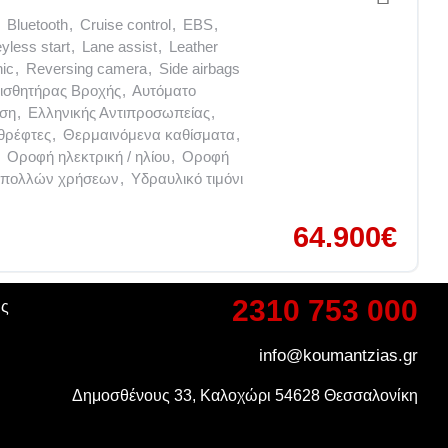
Bluetooth
,
Cruise control
,
EBS
,
yless start
,
Lane assist
,
Leather
nic
,
Reversing camera
,
Side airbags
ισθητήρας Βροχής
,
Αυτόματο
ση
,
Ελληνικής Αντιπροσωπείας
,
θρέφτες
,
Θερμαινόμενα καθίσματα
,
Οροφή ηλεκτρική / ηλίου
,
Οροφή
ι πολλών χρήσεων
,
Υδραυλικό τιμόνι
64.900€
2310 753 000
ης
info@koumantzias.gr
Δημοσθένους 33, Καλοχώρι 54628 Θεσσαλονίκη