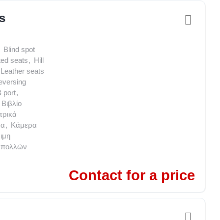
s
Blind spot
ed seats
,
Hill
Leather seats
eversing
 port
,
Βιβλίο
τρικά
τα
,
Κάμερα
ιμη
ι πολλών
Contact for a price