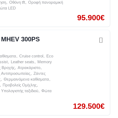
νηση
,
Οθόνη tft
,
Οροφή πανοραμική
ώτα LED
95.900€
el MHEV 300PS
καθίσματα
,
Cruise control
,
Eco
ssist
,
Leather seats
,
Memory
ς Βροχής
,
Ατρακάριστο
,
ς Αντιπροσωπείας
,
Ζάντες
ς
,
Θερμαινόμενα καθίσματα
,
,
Προβολείς Ομίχλης
,
Υπολογιστής ταξιδιού
,
Φώτα
129.500€