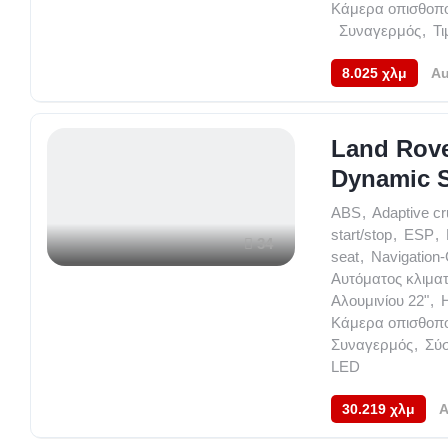
Κάμερα οπισθοπο
,
Συναγερμός
,
Τ
8.025 χλμ
Au
Land Rove
Dynamic 
ABS
,
Adaptive cr
start/stop
,
ESP
,
34
seat
,
Navigation
Αυτόματος κλιμα
Αλουμινίου 22"
,
Κάμερα οπισθοπο
Συναγερμός
,
Σύ
LED
30.219 χλμ
A