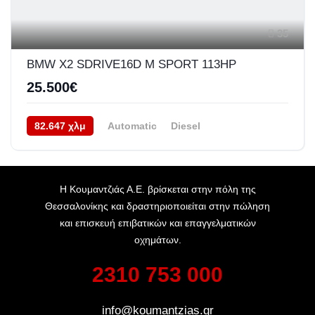
35
BMW X2 SDRIVE16D M SPORT 113HP
25.500€
82.647 χλμ
Automatic
Diesel
Front Wheel Drive
05/2020
Η Κουμαντζιάς Α.Ε. βρίσκεται στην πόλη της
Θεσσαλονίκης και δραστηριοποιείται στην πώληση
και επισκευή επιβατικών και επαγγελματικών
οχημάτων.
2310 753 000
info@koumantzias.gr