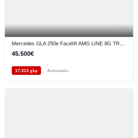
33
Mercedes GLA 250e Facelift AMG LINE 8G TRONIC
45.500€
17.313 χλμ
Automatic
Υβριδικό Plug-In Βενζίνη
Front Wheel Drive
12/2023