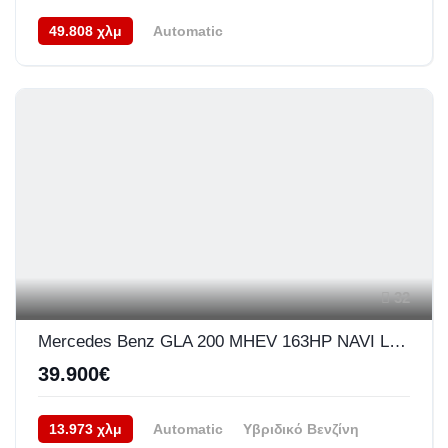
49.808 χλμ
Automatic
Υβριδικό Plug-In Πετρέλαιο
AWD/4WD
05/2023
32
Mercedes Benz GLA 200 MHEV 163HP NAVI LED 7G TRONIC
39.900€
13.973 χλμ
Automatic
Υβριδικό Βενζίνη