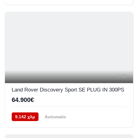
Προσθιοκίνητο (FWD)
05/2024
34
Land Rover Discovery Sport SE PLUG IN 300PS
64.900€
9.142 χλμ
Automatic
Υβριδικό Plug-In Βενζίνη
AWD/4WD
03/2023