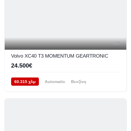
27
Volvo XC40 T3 MOMENTUM GEARTRONIC
24.500€
60.315 χλμ
Automatic
Βενζίνη
Προσθιοκίνητο (FWD)
02/2020