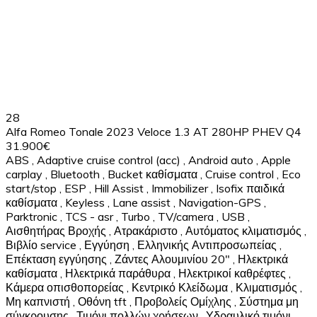
28
Alfa Romeo Tonale 2023 Veloce 1.3 AT 280HP PHEV Q4
31.900€
ABS
,
Adaptive cruise control (acc)
,
Android auto
,
Apple
carplay
,
Bluetooth
,
Bucket καθίσματα
,
Cruise control
,
Eco
start/stop
,
ESP
,
Hill Assist
,
Immobilizer
,
Isofix παιδικά
καθίσματα
,
Keyless
,
Lane assist
,
Navigation-GPS
,
Parktronic
,
TCS - asr
,
Turbo
,
TV/camera
,
USB
,
Αισθητήρας Βροχής
,
Ατρακάριστο
,
Αυτόματος κλιματισμός
,
Βιβλίο service
,
Εγγύηση
,
Ελληνικής Αντιπροσωπείας
,
Επέκταση εγγύησης
,
Ζάντες Αλουμινίου 20"
,
Ηλεκτρικά
καθίσματα
,
Ηλεκτρικά παράθυρα
,
Ηλεκτρικοί καθρέφτες
,
Κάμερα οπισθοπορείας
,
Κεντρικό Κλείδωμα
,
Κλιματισμός
,
Μη καπνιστή
,
Οθόνη tft
,
Προβολείς Ομίχλης
,
Σύστημα μη
σύγκρουσης
,
Τιμόνι πολλών χρήσεων
,
Υδραυλικό τιμόνι
,