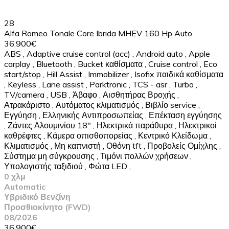
28
Alfa Romeo Tonale Core Ibrida MHEV 160 Hp Auto
36.900€
ABS
,
Adaptive cruise control (acc)
,
Android auto
,
Apple
carplay
,
Bluetooth
,
Bucket καθίσματα
,
Cruise control
,
Eco
start/stop
,
Hill Assist
,
Immobilizer
,
Isofix παιδικά καθίσματα
,
Keyless
,
Lane assist
,
Parktronic
,
TCS - asr
,
Turbo
,
TV/camera
,
USB
,
Άβαφο
,
Αισθητήρας Βροχής
,
Ατρακάριστο
,
Αυτόματος κλιματισμός
,
Βιβλίο service
,
Εγγύηση
,
Ελληνικής Αντιπροσωπείας
,
Επέκταση εγγύησης
,
Ζάντες Αλουμινίου 18"
,
Ηλεκτρικά παράθυρα
,
Ηλεκτρικοί
καθρέφτες
,
Κάμερα οπισθοπορείας
,
Κεντρικό Κλείδωμα
,
Κλιματισμός
,
Μη καπνιστή
,
Οθόνη tft
,
Προβολείς Ομίχλης
,
Σύστημα μη σύγκρουσης
,
Τιμόνι πολλών χρήσεων
,
Υπολογιστής ταξιδιού
,
Φώτα LED
,
0 χλμ
Automatic
Υβριδικό Βενζίνη
Προσθιοκίνητο (FWD)
08/2026
36.900€