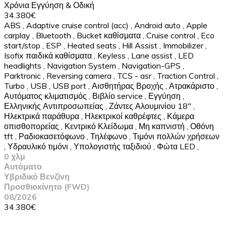
Χρόνια Εγγύηση & Οδική
34.380€
ABS
,
Adaptive cruise control (acc)
,
Android auto
,
Apple
carplay
,
Bluetooth
,
Bucket καθίσματα
,
Cruise control
,
Eco
start/stop
,
ESP
,
Heated seats
,
Hill Assist
,
Immobilizer
,
Isofix παιδικά καθίσματα
,
Keyless
,
Lane assist
,
LED
headlights
,
Navigation System
,
Navigation-GPS
,
Parktronic
,
Reversing camera
,
TCS - asr
,
Traction Control
,
Turbo
,
USB
,
USB port
,
Αισθητήρας Βροχής
,
Ατρακάριστο
,
Αυτόματος κλιματισμός
,
Βιβλίο service
,
Εγγύηση
,
Ελληνικής Αντιπροσωπείας
,
Ζάντες Αλουμινίου 18"
,
Ηλεκτρικά παράθυρα
,
Ηλεκτρικοί καθρέφτες
,
Κάμερα
οπισθοπορείας
,
Κεντρικό Κλείδωμα
,
Μη καπνιστή
,
Οθόνη
tft
,
Ραδιοκασετόφωνο
,
Τηλέφωνο
,
Τιμόνι πολλών χρήσεων
,
Υδραυλικό τιμόνι
,
Υπολογιστής ταξιδιού
,
Φώτα LED
,
0 χλμ
Αυτόματο
Υβριδικό Βενζίνη
Προσθιοκίνητο (FWD)
08/2026
34.380€