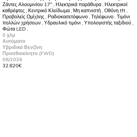
Ζάντες Αλουμινίου 17"
,
Ηλεκτρικά παράθυρα
,
Ηλεκτρικοί
καθρέφτες
,
Κεντρικό Κλείδωμα
,
Μη καπνιστή
,
Οθόνη tft
,
Προβολείς Ομίχλης
,
Ραδιοκασετόφωνο
,
Τηλέφωνο
,
Τιμόνι
πολλών χρήσεων
,
Υδραυλικό τιμόνι
,
Υπολογιστής ταξιδιού
,
Φώτα LED
,
0 χλμ
Αυτόματο
Υβριδικό Βενζίνη
Προσθιοκίνητο (FWD)
08/2026
32.820€