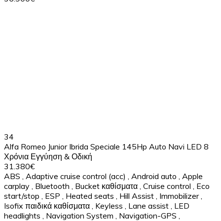
34
Alfa Romeo Junior Ibrida Speciale 145Hp Auto Navi LED 8
Χρόνια Εγγύηση & Οδική
31.380€
ABS
,
Adaptive cruise control (acc)
,
Android auto
,
Apple
carplay
,
Bluetooth
,
Bucket καθίσματα
,
Cruise control
,
Eco
start/stop
,
ESP
,
Heated seats
,
Hill Assist
,
Immobilizer
,
Isofix παιδικά καθίσματα
,
Keyless
,
Lane assist
,
LED
headlights
,
Navigation System
,
Navigation-GPS
,