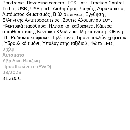
Parktronic
,
Reversing camera
,
TCS - asr
,
Traction Control
,
Turbo
,
USB
,
USB port
,
Αισθητήρας Βροχής
,
Ατρακάριστο
,
Αυτόματος κλιματισμός
,
Βιβλίο service
,
Εγγύηση
,
Ελληνικής Αντιπροσωπείας
,
Ζάντες Αλουμινίου 18"
,
Ηλεκτρικά παράθυρα
,
Ηλεκτρικοί καθρέφτες
,
Κάμερα
οπισθοπορείας
,
Κεντρικό Κλείδωμα
,
Μη καπνιστή
,
Οθόνη
tft
,
Ραδιοκασετόφωνο
,
Τηλέφωνο
,
Τιμόνι πολλών χρήσεων
,
Υδραυλικό τιμόνι
,
Υπολογιστής ταξιδιού
,
Φώτα LED
,
0 χλμ
Αυτόματο
Υβριδικό Βενζίνη
Προσθιοκίνητο (FWD)
08/2026
31.380€