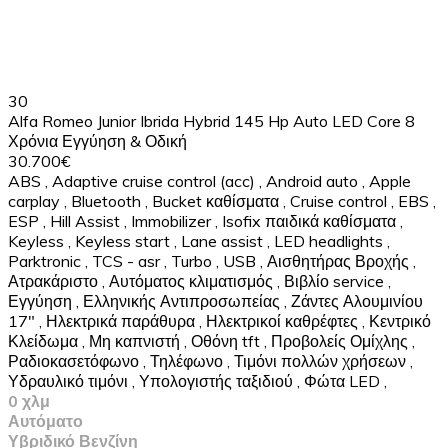
30
Alfa Romeo Junior Ibrida Hybrid 145 Hp Auto LED Core 8
Χρόνια Εγγύηση & Οδική
30.700€
ABS
,
Adaptive cruise control (acc)
,
Android auto
,
Apple
carplay
,
Bluetooth
,
Bucket καθίσματα
,
Cruise control
,
EBS
,
ESP
,
Hill Assist
,
Immobilizer
,
Isofix παιδικά καθίσματα
,
Keyless
,
Keyless start
,
Lane assist
,
LED headlights
,
Parktronic
,
TCS - asr
,
Turbo
,
USB
,
Αισθητήρας Βροχής
,
Ατρακάριστο
,
Αυτόματος κλιματισμός
,
Βιβλίο service
,
Εγγύηση
,
Ελληνικής Αντιπροσωπείας
,
Ζάντες Αλουμινίου
17"
,
Ηλεκτρικά παράθυρα
,
Ηλεκτρικοί καθρέφτες
,
Κεντρικό
Κλείδωμα
,
Μη καπνιστή
,
Οθόνη tft
,
Προβολείς Ομίχλης
,
Ραδιοκασετόφωνο
,
Τηλέφωνο
,
Τιμόνι πολλών χρήσεων
,
Υδραυλικό τιμόνι
,
Υπολογιστής ταξιδιού
,
Φώτα LED
,
0 χλμ
Αυτόματο
Υβριδικό Βενζίνη