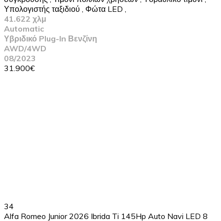
Υπολογιστής ταξιδιού
,
Φώτα LED
,
41.622 χλμ
Automatic
Υβριδικό Plug-In Βενζίνη
AWD/4WD
08/2023
31.900€
34
Alfa Romeo Junior 2026 Ibrida Ti 145Hp Auto Navi LED 8