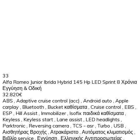
33
Alfa Romeo Junior Ibrida Hybrid 145 Hp LED Sprint 8 Χρόνια
Εγγύηση & Οδική
32.820€
ABS
,
Adaptive cruise control (acc)
,
Android auto
,
Apple
carplay
,
Bluetooth
,
Bucket καθίσματα
,
Cruise control
,
EBS
,
ESP
,
Hill Assist
,
Immobilizer
,
Isofix παιδικά καθίσματα
,
Keyless
,
Keyless start
,
Lane assist
,
LED headlights
,
Parktronic
,
Reversing camera
,
TCS - asr
,
Turbo
,
USB
,
Αισθητήρας Βροχής
,
Ατρακάριστο
,
Αυτόματος κλιματισμός
,
Βιβλίο service
,
Εγγύηση
,
Ελληνικής Αντιπροσωπείας
,