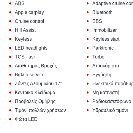
•
•
ABS
Adaptive cruise con
•
•
Apple carplay
Bluetooth
•
•
Cruise control
EBS
•
•
Hill Assist
Immobilizer
•
•
Keyless
Keyless start
•
•
LED headlights
Parktronic
•
•
TCS - asr
Turbo
•
•
Αισθητήρας Βροχής
Ατρακάριστο
•
•
Βιβλίο service
Εγγύηση
•
•
Ζάντες Αλουμινίου 17"
Ηλεκτρικά παράθυ
•
•
Κεντρικό Κλείδωμα
Μη καπνιστή
•
•
Προβολείς Ομίχλης
Ραδιοκασετόφωνο
•
•
Τιμόνι πολλών χρήσεων
Υδραυλικό τιμόνι
•
Φώτα LED