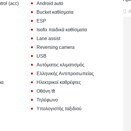
•
trol (acc)
Android auto
•
Α
Bucket καθίσματα
•
ESP
•
Isofix παιδικά καθίσματα
•
Lane assist
•
Reversing camera
•
USB
•
Αυτόματος κλιματισμός
•
Ελληνικής Αντιπροσωπείας
•
ρα
Ηλεκτρικοί καθρέφτες
•
Οθόνη tft
•
Τηλέφωνο
•
Υπολογιστής ταξιδιού