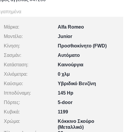
γαπημένα
Μάρκα:
Alfa Romeo
Μοντέλο:
Junior
Κίνηση:
Προσθιοκίνητο (FWD)
Σασμάν:
Αυτόματο
Κατάσταση:
Καινούργια
Χιλιόμετρα:
0 χλμ
Καύσιμο:
Υβριδικό Βενζίνη
Ιπποδύναμη:
145 Hp
Πόρτες:
5-door
Κυβικά:
1199
Χρώμα:
Κόκκινο Σκούρο
(Μεταλλικό)