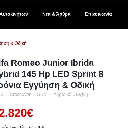
Αυτοκινήτων
Νέα & Άρθρα
Επικοινωνία
γύηση & Οδική
lfa Romeo Junior Ibrida
ybrid 145 Hp LED Sprint 8
ρόνια Εγγύηση & Οδική
λμ
Crossover
SUV
Υβριδικό Βενζίνη
2.820€
θμός αγγελίας #47206