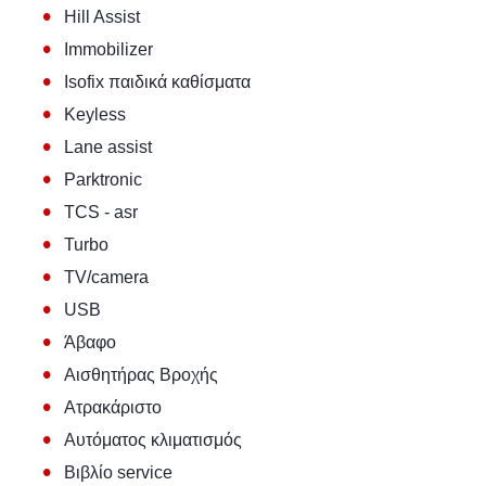
•
Hill Assist
•
Immobilizer
•
Isofix παιδικά καθίσματα
•
Keyless
•
Lane assist
•
Parktronic
•
TCS - asr
•
Turbo
•
TV/camera
•
USB
•
Άβαφο
•
Αισθητήρας Βροχής
•
Ατρακάριστο
•
Αυτόματος κλιματισμός
•
Βιβλίο service