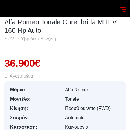
Homepage
Search
Alfa Romeo
Tonale
Alfa Rom
Alfa Romeo Tonale Core Ibrida MHEV
160 Hp Auto
SUV
Υβριδικό Βενζίνη
36.900€
Αγαπημένα
Μάρκα:
Alfa Romeo
Μοντέλο:
Tonale
Κίνηση:
Προσθιοκίνητο (FWD)
Σασμάν:
Automatic
Κατάσταση:
Καινούργια