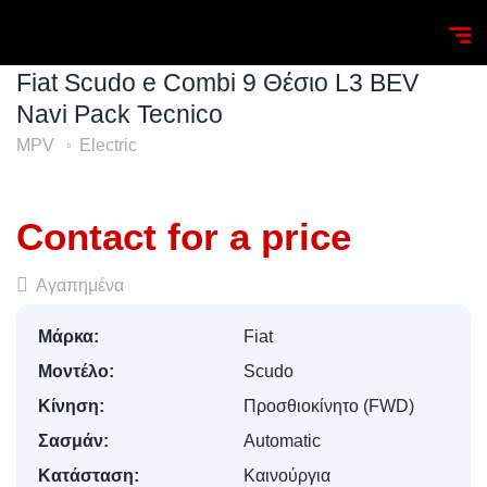
Homepage
Search
Fiat
Scudo
Fiat Scudo e Com
Fiat Scudo e Combi 9 Θέσιο L3 BEV
Navi Pack Tecnico
MPV
Electric
Contact for a price
Αγαπημένα
Μάρκα:
Fiat
Μοντέλο:
Scudo
Κίνηση:
Προσθιοκίνητο (FWD)
Σασμάν:
Automatic
Κατάσταση:
Καινούργια