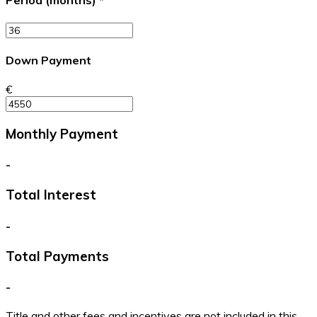
Period (months)
*
Down Payment
€
Monthly Payment
-
Total Interest
-
Total Payments
-
Title and other fees and incentives are not included in this