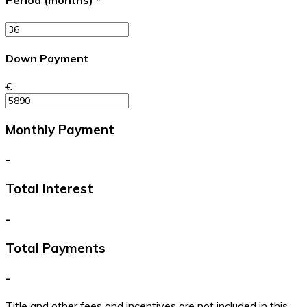
Period (months)
*
Down Payment
€
Monthly Payment
-
Total Interest
-
Total Payments
-
Title and other fees and incentives are not included in this