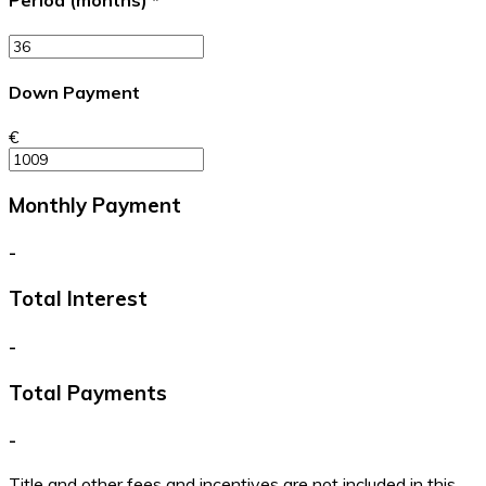
Period (months)
*
Down Payment
€
Monthly Payment
-
Total Interest
-
Total Payments
-
Title and other fees and incentives are not included in this