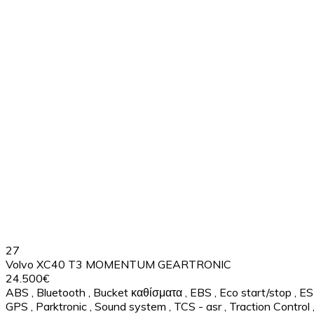
27
Volvo XC40 T3 MOMENTUM GEARTRONIC
24.500€
ABS
,
Bluetooth
,
Bucket καθίσματα
,
EBS
,
Eco start/stop
,
ES
GPS
,
Parktronic
,
Sound system
,
TCS - asr
,
Traction Control