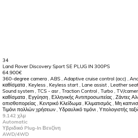
34
Land Rover Discovery Sport SE PLUG IN 300PS
64.900€
360-degree camera
,
ABS
,
Adaptive cruise control (acc)
,
And
καθίσματα
,
Keyless
,
Keyless start
,
Lane assist
,
Leather sea
Sound system
,
TCS - asr
,
Traction Control
,
Turbo
,
TV/came
καθίσματα
,
Εγγύηση
,
Ελληνικής Αντιπροσωπείας
,
Ζάντες Αλ
οπισθοπορείας
,
Κεντρικό Κλείδωμα
,
Κλιματισμός
,
Μη καπνισ
Τιμόνι πολλών χρήσεων
,
Υδραυλικό τιμόνι
,
Υπολογιστής ταξι
9.142 χλμ
Automatic
Υβριδικό Plug-In Βενζίνη
AWD/4WD