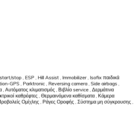
start/stop
,
ESP
,
Hill Assist
,
Immobilizer
,
Isofix παιδικά
tion-GPS
,
Parktronic
,
Reversing camera
,
Side airbags
,
α
,
Αυτόματος κλιματισμός
,
Βιβλίο service
,
Δερμάτινα
κτρικοί καθρέφτες
,
Θερμαινόμενα καθίσματα
,
Κάμερα
Προβολείς Ομίχλης
,
Ράγες Οροφής
,
Σύστημα μη σύγκρουσης
,