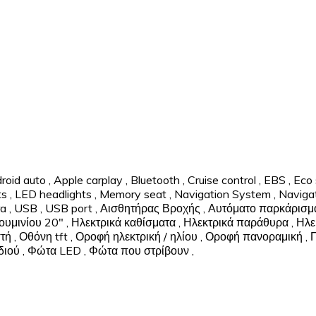
roid auto
,
Apple carplay
,
Bluetooth
,
Cruise control
,
EBS
,
Eco 
ts
,
LED headlights
,
Memory seat
,
Navigation System
,
Naviga
ra
,
USB
,
USB port
,
Αισθητήρας Βροχής
,
Αυτόματο παρκάρισμ
ουμινίου 20"
,
Ηλεκτρικά καθίσματα
,
Ηλεκτρικά παράθυρα
,
Ηλε
τή
,
Οθόνη tft
,
Οροφή ηλεκτρική / ηλίου
,
Οροφή πανοραμική
,
διού
,
Φώτα LED
,
Φώτα που στρίβουν
,