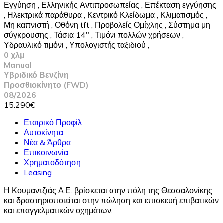
Εγγύηση
,
Ελληνικής Αντιπροσωπείας
,
Επέκταση εγγύησης
,
Ηλεκτρικά παράθυρα
,
Κεντρικό Κλείδωμα
,
Κλιματισμός
,
Μη καπνιστή
,
Οθόνη tft
,
Προβολείς Ομίχλης
,
Σύστημα μη
σύγκρουσης
,
Τάσια 14"
,
Τιμόνι πολλών χρήσεων
,
Υδραυλικό τιμόνι
,
Υπολογιστής ταξιδιού
,
0 χλμ
Manual
Υβριδικό Βενζίνη
Προσθιοκίνητο (FWD)
08/2026
15.290€
Εταιρικό Προφίλ
Αυτοκίνητα
Νέα & Άρθρα
Επικοινωνία
Χρηματοδότηση
Leasing
Η Κουμαντζιάς Α.Ε. βρίσκεται στην πόλη της Θεσσαλονίκης
και δραστηριοποιείται στην πώληση και επισκευή επιβατικών
και επαγγελματικών οχημάτων.