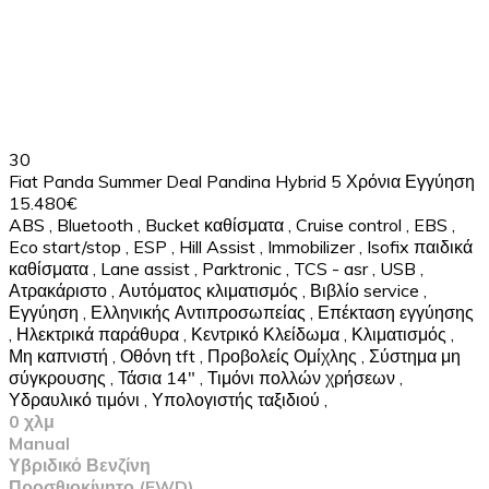
30
Fiat Panda Summer Deal Pandina Hybrid 5 Χρόνια Εγγύηση
15.480€
ABS
,
Bluetooth
,
Bucket καθίσματα
,
Cruise control
,
EBS
,
Eco start/stop
,
ESP
,
Hill Assist
,
Immobilizer
,
Isofix παιδικά
καθίσματα
,
Lane assist
,
Parktronic
,
TCS - asr
,
USB
,
Ατρακάριστο
,
Αυτόματος κλιματισμός
,
Βιβλίο service
,
Εγγύηση
,
Ελληνικής Αντιπροσωπείας
,
Επέκταση εγγύησης
,
Ηλεκτρικά παράθυρα
,
Κεντρικό Κλείδωμα
,
Κλιματισμός
,
Μη καπνιστή
,
Οθόνη tft
,
Προβολείς Ομίχλης
,
Σύστημα μη
σύγκρουσης
,
Τάσια 14"
,
Τιμόνι πολλών χρήσεων
,
Υδραυλικό τιμόνι
,
Υπολογιστής ταξιδιού
,
0 χλμ
Manual
Υβριδικό Βενζίνη
Προσθιοκίνητο (FWD)