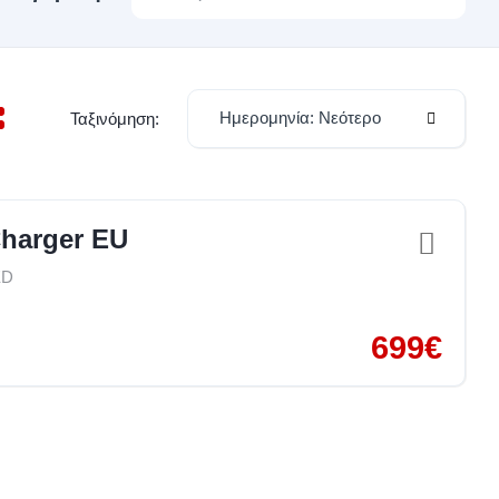
Ημερομηνία: Νεότερο
Ταξινόμηση:
Charger EU
ED
699€