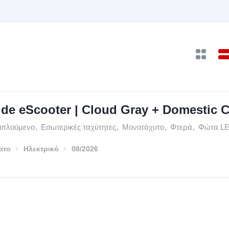
20
21
22
23
27
28
29
30
3
4
5
6
Iride eScooter | Cloud Gray + Domestic 
ιπλούμενο
,
Εσωτερικές ταχύτητες
,
Μονοτάχυτο
,
Φτερά
,
Φώτα L
ατο
Ηλεκτρικό
08/2026