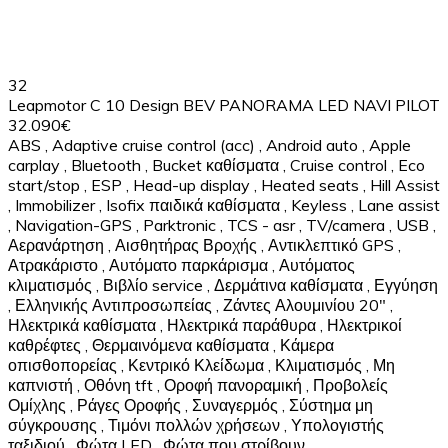
32
Leapmotor C 10 Design BEV PANORAMA LED NAVI PILOT
32.090€
ABS
,
Adaptive cruise control (acc)
,
Android auto
,
Apple
carplay
,
Bluetooth
,
Bucket καθίσματα
,
Cruise control
,
Eco
start/stop
,
ESP
,
Head-up display
,
Heated seats
,
Hill Assist
,
Immobilizer
,
Isofix παιδικά καθίσματα
,
Keyless
,
Lane assist
,
Navigation-GPS
,
Parktronic
,
TCS - asr
,
TV/camera
,
USB
,
Αερανάρτηση
,
Αισθητήρας Βροχής
,
Αντικλεπτικό GPS
,
Ατρακάριστο
,
Αυτόματο παρκάρισμα
,
Αυτόματος
κλιματισμός
,
Βιβλίο service
,
Δερμάτινα καθίσματα
,
Εγγύηση
,
Ελληνικής Αντιπροσωπείας
,
Ζάντες Αλουμινίου 20"
,
Ηλεκτρικά καθίσματα
,
Ηλεκτρικά παράθυρα
,
Ηλεκτρικοί
καθρέφτες
,
Θερμαινόμενα καθίσματα
,
Κάμερα
οπισθοπορείας
,
Κεντρικό Κλείδωμα
,
Κλιματισμός
,
Μη
καπνιστή
,
Οθόνη tft
,
Οροφή πανοραμική
,
Προβολείς
Ομίχλης
,
Ράγες Οροφής
,
Συναγερμός
,
Σύστημα μη
σύγκρουσης
,
Τιμόνι πολλών χρήσεων
,
Υπολογιστής
ταξιδιού
,
Φώτα LED
,
Φώτα που στρίβουν
,