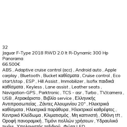
32
Jaguar F-Type 2018 RWD 2.0 lt R-Dynamic 300 Hp
Panorama
66.500€
ABS
,
Adaptive cruise control (acc)
,
Android auto
,
Apple
carplay
,
Bluetooth
,
Bucket καθίσματα
,
Cruise control
,
Eco
start/stop
,
ESP
,
Hill Assist
,
Immobilizer
,
Isofix παιδικά
καθίσματα
,
Keyless
,
Lane assist
,
Leather seats
,
Navigation-GPS
,
Parktronic
,
TCS - asr
,
Turbo
,
TV/camera
,
USB
,
Ατρακάριστο
,
Βιβλίο service
,
Ελληνικής
Αντιπροσωπείας
,
Ζάντες Αλουμινίου 20"
,
Ηλεκτρικά
καθίσματα
,
Ηλεκτρικά παράθυρα
,
Ηλεκτρικοί καθρέφτες
,
Κεντρικό Κλείδωμα
,
Κλιματισμός
,
Μη καπνιστή
,
Οθόνη tft
,
Οροφή πανοραμική
,
Τιμόνι πολλών χρήσεων
,
Υδραυλικό
τιμόνι
,
Υπολογιστής ταξιδιού
,
Φώτα LED
,