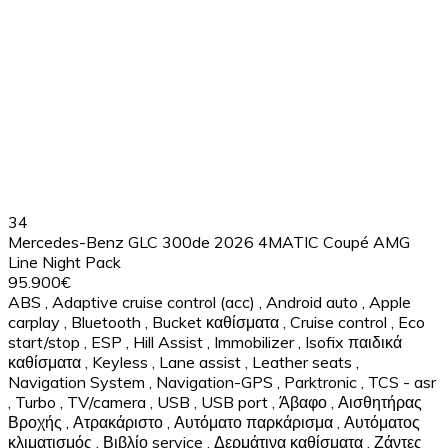
34
Mercedes-Benz GLC 300de 2026 4MATIC Coupé AMG
Line Night Pack
95.900€
ABS
,
Adaptive cruise control (acc)
,
Android auto
,
Apple
carplay
,
Bluetooth
,
Bucket καθίσματα
,
Cruise control
,
Eco
start/stop
,
ESP
,
Hill Assist
,
Immobilizer
,
Isofix παιδικά
καθίσματα
,
Keyless
,
Lane assist
,
Leather seats
,
Navigation System
,
Navigation-GPS
,
Parktronic
,
TCS - asr
,
Turbo
,
TV/camera
,
USB
,
USB port
,
Άβαφο
,
Αισθητήρας
Βροχής
,
Ατρακάριστο
,
Αυτόματο παρκάρισμα
,
Αυτόματος
κλιματισμός
,
Βιβλίο service
,
Δερμάτινα καθίσματα
,
Ζάντες