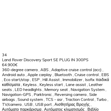
34
Land Rover Discovery Sport SE PLUG IN 300PS
64.900€
360-degree camera
,
ABS
,
Adaptive cruise control (acc)
,
Android auto
,
Apple carplay
,
Bluetooth
,
Cruise control
,
EBS
,
Eco start/stop
,
ESP
,
Hill Assist
,
Immobilizer
,
Isofix παιδικά
καθίσματα
,
Keyless
,
Keyless start
,
Lane assist
,
Leather
seats
,
LED headlights
,
Memory seat
,
Navigation System
,
Navigation-GPS
,
Parktronic
,
Reversing camera
,
Side
airbags
,
Sound system
,
TCS - asr
,
Traction Control
,
Turbo
,
TV/camera
,
USB
,
USB port
,
Αισθητήρας Βροχής
,
Αυτόματο παρκάρισμα
,
Αυτόματος κλιματισμός
,
Βιβλίο