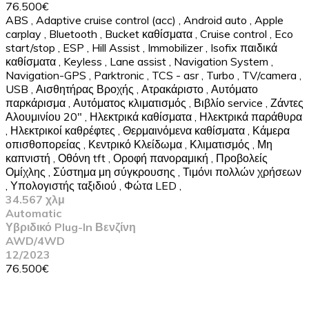
76.500€
ABS
,
Adaptive cruise control (acc)
,
Android auto
,
Apple
carplay
,
Bluetooth
,
Bucket καθίσματα
,
Cruise control
,
Eco
start/stop
,
ESP
,
Hill Assist
,
Immobilizer
,
Isofix παιδικά
καθίσματα
,
Keyless
,
Lane assist
,
Navigation System
,
Navigation-GPS
,
Parktronic
,
TCS - asr
,
Turbo
,
TV/camera
,
USB
,
Αισθητήρας Βροχής
,
Ατρακάριστο
,
Αυτόματο
παρκάρισμα
,
Αυτόματος κλιματισμός
,
Βιβλίο service
,
Ζάντες
Αλουμινίου 20"
,
Ηλεκτρικά καθίσματα
,
Ηλεκτρικά παράθυρα
,
Ηλεκτρικοί καθρέφτες
,
Θερμαινόμενα καθίσματα
,
Κάμερα
οπισθοπορείας
,
Κεντρικό Κλείδωμα
,
Κλιματισμός
,
Μη
καπνιστή
,
Οθόνη tft
,
Οροφή πανοραμική
,
Προβολείς
Ομίχλης
,
Σύστημα μη σύγκρουσης
,
Τιμόνι πολλών χρήσεων
,
Υπολογιστής ταξιδιού
,
Φώτα LED
,
34.567 χλμ
Automatic
Υβριδικό Plug-In Βενζίνη
AWD/4WD
12/2023
76.500€