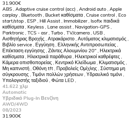
31.900€
ABS
,
Adaptive cruise control (acc)
,
Android auto
,
Apple
carplay
,
Bluetooth
,
Bucket καθίσματα
,
Cruise control
,
Eco
start/stop
,
ESP
,
Hill Assist
,
Immobilizer
,
Isofix παιδικά
καθίσματα
,
Keyless
,
Lane assist
,
Navigation-GPS
,
Parktronic
,
TCS - asr
,
Turbo
,
TV/camera
,
USB
,
Αισθητήρας Βροχής
,
Ατρακάριστο
,
Αυτόματος κλιματισμός
,
Βιβλίο service
,
Εγγύηση
,
Ελληνικής Αντιπροσωπείας
,
Επέκταση εγγύησης
,
Ζάντες Αλουμινίου 20"
,
Ηλεκτρικά
καθίσματα
,
Ηλεκτρικά παράθυρα
,
Ηλεκτρικοί καθρέφτες
,
Κάμερα οπισθοπορείας
,
Κεντρικό Κλείδωμα
,
Κλιματισμός
,
Μη καπνιστή
,
Οθόνη tft
,
Προβολείς Ομίχλης
,
Σύστημα μη
σύγκρουσης
,
Τιμόνι πολλών χρήσεων
,
Υδραυλικό τιμόνι
,
Υπολογιστής ταξιδιού
,
Φώτα LED
,
41.622 χλμ
Automatic
Υβριδικό Plug-In Βενζίνη
AWD/4WD
08/2023
31.900€