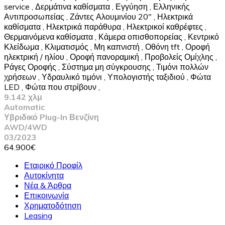
service
,
Δερμάτινα καθίσματα
,
Εγγύηση
,
Ελληνικής
Αντιπροσωπείας
,
Ζάντες Αλουμινίου 20"
,
Ηλεκτρικά
καθίσματα
,
Ηλεκτρικά παράθυρα
,
Ηλεκτρικοί καθρέφτες
,
Θερμαινόμενα καθίσματα
,
Κάμερα οπισθοπορείας
,
Κεντρικό
Κλείδωμα
,
Κλιματισμός
,
Μη καπνιστή
,
Οθόνη tft
,
Οροφή
ηλεκτρική / ηλίου
,
Οροφή πανοραμική
,
Προβολείς Ομίχλης
,
Ράγες Οροφής
,
Σύστημα μη σύγκρουσης
,
Τιμόνι πολλών
χρήσεων
,
Υδραυλικό τιμόνι
,
Υπολογιστής ταξιδιού
,
Φώτα
LED
,
Φώτα που στρίβουν
,
9.142 χλμ
Automatic
Υβριδικό Plug-In Βενζίνη
AWD/4WD
03/2023
64.900€
Εταιρικό Προφίλ
Αυτοκίνητα
Νέα & Άρθρα
Επικοινωνία
Χρηματοδότηση
Leasing