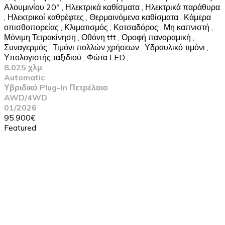
Αλουμινίου 20"
,
Ηλεκτρικά καθίσματα
,
Ηλεκτρικά παράθυρα
,
Ηλεκτρικοί καθρέφτες
,
Θερμαινόμενα καθίσματα
,
Κάμερα
οπισθοπορείας
,
Κλιματισμός
,
Κοτσαδόρος
,
Μη καπνιστή
,
Μόνιμη Τετρακίνηση
,
Οθόνη tft
,
Οροφή πανοραμική
,
Συναγερμός
,
Τιμόνι πολλών χρήσεων
,
Υδραυλικό τιμόνι
,
Υπολογιστής ταξιδιού
,
Φώτα LED
,
8.025 χλμ
Automatic
Υβριδικό Plug-In Πετρέλαιο
AWD/4WD
01/2026
95.900€
Featured