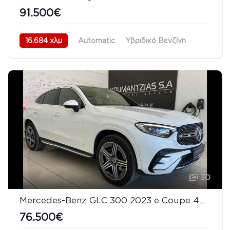
91.500€
16.684 χλμ
Automatic
Υβριδικό Βενζίνη
AWD/4WD
10/2023
30
Mercedes-Benz GLC 300 2023 e Coupe 4MATIC 9G-TRONIC Panorama Distronic Plus
76.500€