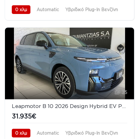
0 χλμ
Automatic
Υβριδικό Plug-In Βενζίνη
Πισωκίνητο (RWD)
08/2026
35
Leapmotor B 10 2026 Design Hybrid EV Panorama
31.935€
0 χλμ
Automatic
Υβριδικό Plug-In Βενζίνη