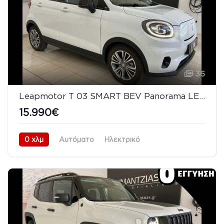
36
Leapmotor T 03 SMART BEV Panorama LED
15.990€
0 χλμ
Αυτόματο
Ηλεκτρικό
Προσθιοκίνητο (FWD)
08/2026