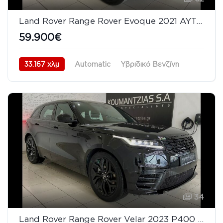
Land Rover Range Rover Evoque 2021 AYTOBIOGRAPHY P250 Panorama Awd 360 Cameras
59.900€
33.167 χλμ
Automatic
Υβριδικό Βενζίνη
AWD/4WD
05/2021
34
Land Rover Range Rover Velar 2023 P400 R-Dynamic HSE Panorama