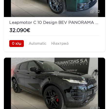
32
Leapmotor C 10 Design BEV PANORAMA LED NAVI PILOT
32.090€
0 χλμ
Automatic
Ηλεκτρικό
Πισωκίνητο (RWD)
08/2026
32