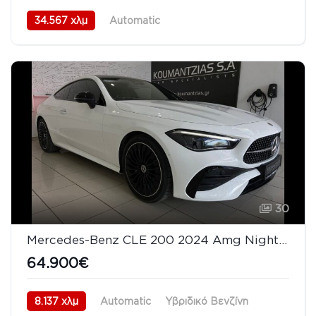
34.567 χλμ
Automatic
Υβριδικό Plug-In Βενζίνη
AWD/4WD
12/2023
30
Mercedes-Benz CLE 200 2024 Amg Night Packet Panorama Distronic Plus
64.900€
8.137 χλμ
Automatic
Υβριδικό Βενζίνη