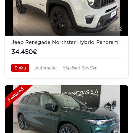
32
Jeep Renegade Northstar Hybrid Panorama Altitude 8 ΧΡΟΝΙΑ ΕΓΓΥΗΣΗ
34.450€
0 χλμ
Automatic
Υβριδικό Βενζίνη
Προσθιοκίνητο (FWD)
08/2026
Featured