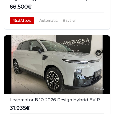
66.500€
45.373 χλμ
Automatic
Βενζίνη
Πισωκίνητο (RWD)
11/2018
35
Leapmotor B 10 2026 Design Hybrid EV Panorama
31.935€