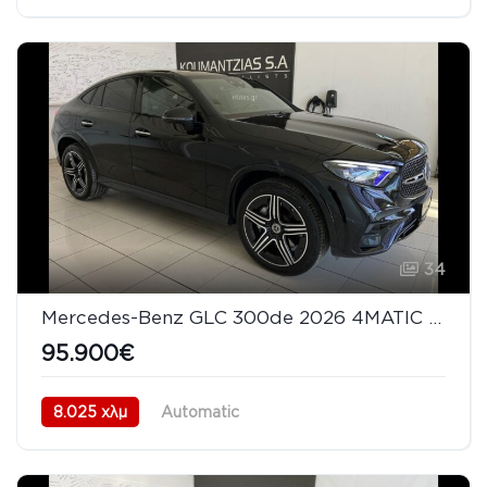
Πισωκίνητο (RWD)
08/2026
34
Mercedes-Benz GLC 300de 2026 4MATIC Coupé AMG Line Night Pack
95.900€
8.025 χλμ
Automatic
Υβριδικό Plug-In Πετρέλαιο
AWD/4WD
01/2026