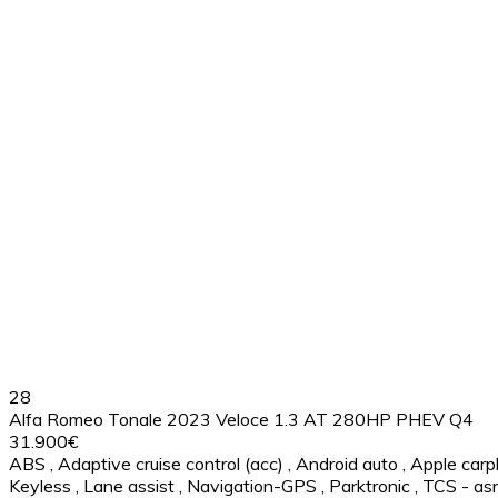
28
Alfa Romeo Tonale 2023 Veloce 1.3 AT 280HP PHEV Q4
31.900€
ABS
,
Adaptive cruise control (acc)
,
Android auto
,
Apple carp
Keyless
,
Lane assist
,
Navigation-GPS
,
Parktronic
,
TCS - asr