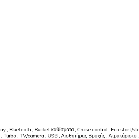
lay
,
Bluetooth
,
Bucket καθίσματα
,
Cruise control
,
Eco start/st
,
Turbo
,
TV/camera
,
USB
,
Αισθητήρας Βροχής
,
Ατρακάριστο
,