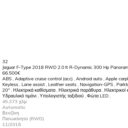
32
Jaguar F-Type 2018 RWD 2.0 lt R-Dynamic 300 Hp Panora
66.500€
ABS
,
Adaptive cruise control (acc)
,
Android auto
,
Apple carp
Keyless
,
Lane assist
,
Leather seats
,
Navigation-GPS
,
Parkt
20"
,
Ηλεκτρικά καθίσματα
,
Ηλεκτρικά παράθυρα
,
Ηλεκτρικοί
Υδραυλικό τιμόνι
,
Υπολογιστής ταξιδιού
,
Φώτα LED
,
45.373 χλμ
Automatic
Βενζίνη
Πισωκίνητο (RWD)
11/2018