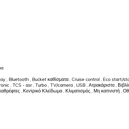
ma
lay
,
Bluetooth
,
Bucket καθίσματα
,
Cruise control
,
Eco start/st
ronic
,
TCS - asr
,
Turbo
,
TV/camera
,
USB
,
Ατρακάριστο
,
Βιβλί
 καθρέφτες
,
Κεντρικό Κλείδωμα
,
Κλιματισμός
,
Μη καπνιστή
,
Οθ