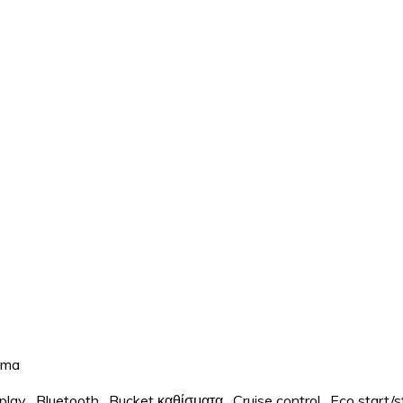
ama
play
,
Bluetooth
,
Bucket καθίσματα
,
Cruise control
,
Eco start/s