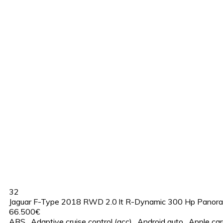
32
Jaguar F-Type 2018 RWD 2.0 lt R-Dynamic 300 Hp Panor
66.500€
ABS
,
Adaptive cruise control (acc)
,
Android auto
,
Apple car