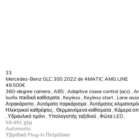
33
Mercedes-Benz GLC 300 2022 de 4MATIC AMG LINE
49.500€
360-degree camera
,
ABS
,
Adaptive cruise control (acc)
,
An
Isofix παιδικά καθίσματα
,
Keyless
,
Keyless start
,
Lane assi
Ατρακάριστο
,
Αυτόματο παρκάρισμα
,
Αυτόματος κλιματισμό
Ηλεκτρικοί καθρέφτες
,
Θερμαινόμενα καθίσματα
,
Κάμερα οπ
,
Υδραυλικό τιμόνι
,
Υπολογιστής ταξιδιού
,
Φώτα LED
,
59.491 χλμ
Automatic
Υβριδικό Plug-In Πετρέλαιο