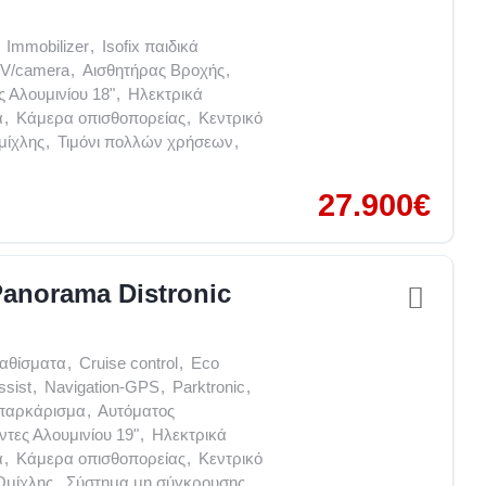
Immobilizer
,
Isofix παιδικά
V/camera
,
Αισθητήρας Βροχής
,
ς Αλουμινίου 18"
,
Ηλεκτρικά
α
,
Κάμερα οπισθοπορείας
,
Κεντρικό
μίχλης
,
Τιμόνι πολλών χρήσεων
,
27.900€
anorama Distronic
καθίσματα
,
Cruise control
,
Eco
ssist
,
Navigation-GPS
,
Parktronic
,
παρκάρισμα
,
Αυτόματος
ντες Αλουμινίου 19"
,
Ηλεκτρικά
α
,
Κάμερα οπισθοπορείας
,
Κεντρικό
Ομίχλης
,
Σύστημα μη σύγκρουσης
,