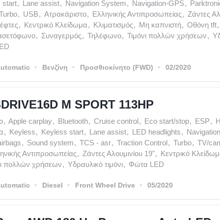
 start
,
Lane assist
,
Navigation System
,
Navigation-GPS
,
Parktroni
Turbo
,
USB
,
Ατρακάριστο
,
Ελληνικής Αντιπροσωπείας
,
Ζάντες Αλ
ρέφτες
,
Κεντρικό Κλείδωμα
,
Κλιματισμός
,
Μη καπνιστή
,
Οθόνη tft
,
ασετόφωνο
,
Συναγερμός
,
Τηλέφωνο
,
Τιμόνι πολλών χρήσεων
,
Υδ
LED
utomatic
Βενζίνη
Προσθιοκίνητο (FWD)
02/2020
DRIVE16D M SPORT 113HP
o
,
Apple carplay
,
Bluetooth
,
Cruise control
,
Eco start/stop
,
ESP
,
H
α
,
Keyless
,
Keyless start
,
Lane assist
,
LED headlights
,
Navigatio
airbags
,
Sound system
,
TCS - asr
,
Traction Control
,
Turbo
,
TV/ca
ηνικής Αντιπροσωπείας
,
Ζάντες Αλουμινίου 19"
,
Κεντρικό Κλείδω
νι πολλών χρήσεων
,
Υδραυλικό τιμόνι
,
Φώτα LED
utomatic
Diesel
Front Wheel Drive
05/2020