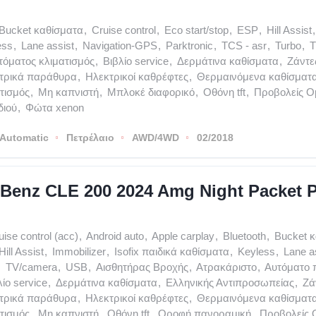
Bucket καθίσματα
,
Cruise control
,
Eco start/stop
,
ESP
,
Hill Assist
,
ess
,
Lane assist
,
Navigation-GPS
,
Parktronic
,
TCS - asr
,
Turbo
,
T
τόματος κλιματισμός
,
Βιβλίο service
,
Δερμάτινα καθίσματα
,
Ζάντε
τρικά παράθυρα
,
Ηλεκτρικοί καθρέφτες
,
Θερμαινόμενα καθίσματ
τισμός
,
Μη καπνιστή
,
Μπλοκέ διαφορικό
,
Οθόνη tft
,
Προβολείς Ο
διού
,
Φώτα xenon
Automatic
Πετρέλαιο
AWD/4WD
02/2018
Benz CLE 200 2024 Amg Night Packet P
uise control (acc)
,
Android auto
,
Apple carplay
,
Bluetooth
,
Bucket 
Hill Assist
,
Immobilizer
,
Isofix παιδικά καθίσματα
,
Keyless
,
Lane a
,
TV/camera
,
USB
,
Αισθητήρας Βροχής
,
Ατρακάριστο
,
Αυτόματο 
λίο service
,
Δερμάτινα καθίσματα
,
Ελληνικής Αντιπροσωπείας
,
Ζά
τρικά παράθυρα
,
Ηλεκτρικοί καθρέφτες
,
Θερμαινόμενα καθίσματ
τισμός
,
Μη καπνιστή
,
Οθόνη tft
,
Οροφή πανοραμική
,
Προβολείς 