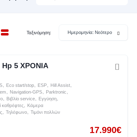
Ημερομηνία: Νεότερο
Ταξινόμηση:
0 Hp 5 ΧΡΟΝΙΑ
S
,
Eco start/stop
,
ESP
,
Hill Assist
,
tem
,
Navigation-GPS
,
Parktronic
,
το
,
Βιβλίο service
,
Εγγύηση
,
ί καθρέφτες
,
Κάμερα
ς
,
Τηλέφωνο
,
Τιμόνι πολλών
17.990€