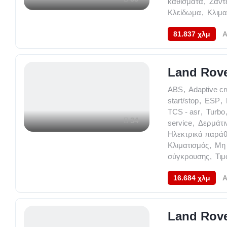
καθίσματα
,
Ζάντε
Κλείδωμα
,
Κλιμα
81.837 χλμ
A
Land Rove
ABS
,
Adaptive cr
start/stop
,
ESP
,
TCS - asr
,
Turbo
34
service
,
Δερμάτι
Ηλεκτρικά παρά
Κλιματισμός
,
Μη 
σύγκρουσης
,
Τι
16.684 χλμ
A
Land Rove