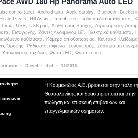
-Pace AWD 180 Hp Panorama Auto LED
uise control (acc)
,
Android auto
,
Apple carplay
,
Bluetooth
,
Bucket 
Heated seats
,
Hill Assist
,
Immobilizer
,
Isofix παιδικά καθίσματα
,
K
Turbo
,
USB
,
USB port
,
Αισθητήρας Βροχής
,
Ατρακάριστο
,
Αυτόμ
ματα
,
Εισαγωγής
,
Ζάντες Αλουμινίου 18"
,
Ηλεκτρικά καθίσματα
,
Η
αινόμενα καθίσματα
,
Κάμερα οπισθοπορείας
,
Κεντρικό Κλείδωμα
γες Οροφής
,
Ραδιοκασετόφωνο
,
Συναγερμός
,
Σύστημα μη σύγκρ
Υπολογιστής ταξιδιού
,
Φώτα LED
,
Φώτα xenon
υτόματο
Diesel
4x4
11/2016
τοκίνητα
Η Κουμαντζιάς Α.Ε. βρίσκεται στην πόλη τ
Θεσσαλονίκης και δραστηριοποιείται στην
ικοινωνία
πώληση και επισκευή επιβατικών και
επαγγελματικών οχημάτων.
asing