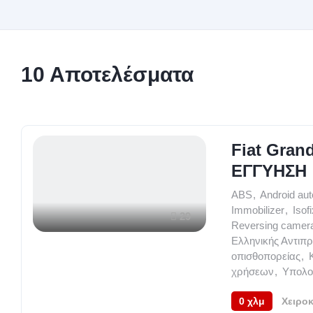
10
Αποτελέσματα
Fiat Gran
ΕΓΓΥΗΣΗ
ABS
,
Android aut
Immobilizer
,
Isof
29
Reversing camer
Ελληνικής Αντιπ
οπισθοπορείας
,
χρήσεων
,
Υπολογ
0 χλμ
Χειροκ