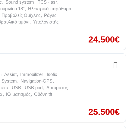
c
,
Sound system
,
TCS - asr
,
ουμινίου 18"
,
Ηλεκτρικά παράθυρα
Προβολείς Ομίχλης
,
Ράγες
ραυλικό τιμόνι
,
Υπολογιστής
24.500€
ill Assist
,
Immobilizer
,
Isofix
n System
,
Navigation-GPS
,
mera
,
USB
,
USB port
,
Αυτόματος
μα
,
Κλιματισμός
,
Οθόνη tft
,
25.500€