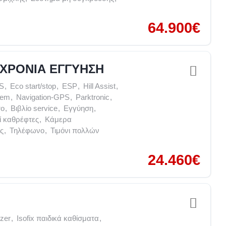
64.900€
 8 ΧΡΟΝΙΑ ΕΓΓΥΗΣΗ
S
,
Eco start/stop
,
ESP
,
Hill Assist
,
tem
,
Navigation-GPS
,
Parktronic
,
το
,
Βιβλίο service
,
Εγγύηση
,
ί καθρέφτες
,
Κάμερα
ς
,
Τηλέφωνο
,
Τιμόνι πολλών
24.460€
izer
,
Isofix παιδικά καθίσματα
,