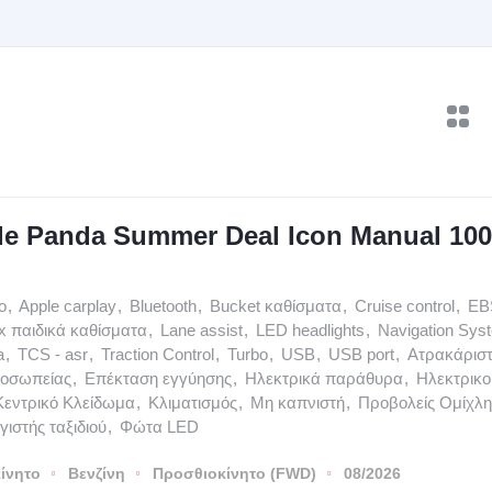
de Panda Summer Deal Icon Manual 10
o
,
Apple carplay
,
Bluetooth
,
Bucket καθίσματα
,
Cruise control
,
EB
ix παιδικά καθίσματα
,
Lane assist
,
LED headlights
,
Navigation Sys
a
,
TCS - asr
,
Traction Control
,
Turbo
,
USB
,
USB port
,
Ατρακάρισ
ροσωπείας
,
Επέκταση εγγύησης
,
Ηλεκτρικά παράθυρα
,
Ηλεκτρικο
Κεντρικό Κλείδωμα
,
Κλιματισμός
,
Μη καπνιστή
,
Προβολείς Ομίχλη
ιστής ταξιδιού
,
Φώτα LED
ίνητο
Βενζίνη
Προσθιοκίνητο (FWD)
08/2026