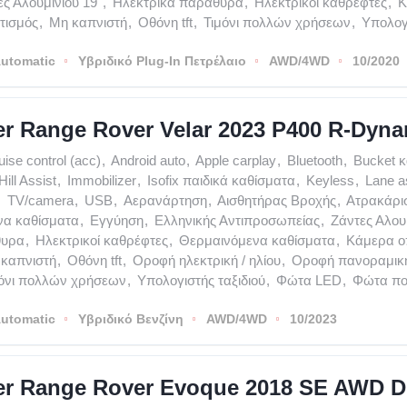
ς Αλουμινίου 19"
,
Ηλεκτρικά παράθυρα
,
Ηλεκτρικοί καθρέφτες
,
Κ
τισμός
,
Μη καπνιστή
,
Οθόνη tft
,
Τιμόνι πολλών χρήσεων
,
Υπολογι
utomatic
Υβριδικό Plug-In Πετρέλαιο
AWD/4WD
10/2020
r Range Rover Velar 2023 P400 R-Dyn
uise control (acc)
,
Android auto
,
Apple carplay
,
Bluetooth
,
Bucket 
Hill Assist
,
Immobilizer
,
Isofix παιδικά καθίσματα
,
Keyless
,
Lane a
,
TV/camera
,
USB
,
Αερανάρτηση
,
Αισθητήρας Βροχής
,
Ατρακάρι
να καθίσματα
,
Εγγύηση
,
Ελληνικής Αντιπροσωπείας
,
Ζάντες Αλουμ
θυρα
,
Ηλεκτρικοί καθρέφτες
,
Θερμαινόμενα καθίσματα
,
Κάμερα ο
καπνιστή
,
Οθόνη tft
,
Οροφή ηλεκτρική / ηλίου
,
Οροφή πανοραμικ
μόνι πολλών χρήσεων
,
Υπολογιστής ταξιδιού
,
Φώτα LED
,
Φώτα πο
utomatic
Υβριδικό Βενζίνη
AWD/4WD
10/2023
r Range Rover Evoque 2018 SE AWD Di