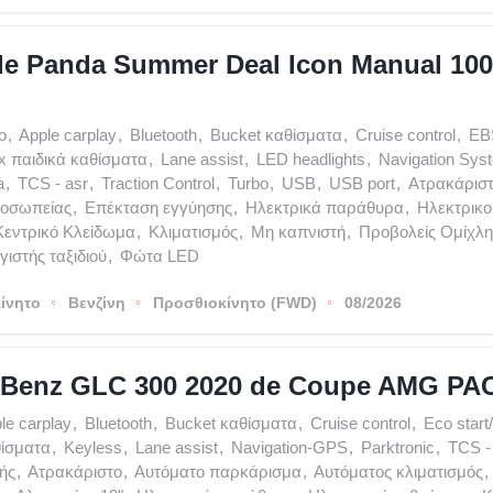
de Panda Summer Deal Icon Manual 10
o
,
Apple carplay
,
Bluetooth
,
Bucket καθίσματα
,
Cruise control
,
EB
ix παιδικά καθίσματα
,
Lane assist
,
LED headlights
,
Navigation Sys
a
,
TCS - asr
,
Traction Control
,
Turbo
,
USB
,
USB port
,
Ατρακάρισ
ροσωπείας
,
Επέκταση εγγύησης
,
Ηλεκτρικά παράθυρα
,
Ηλεκτρικο
Κεντρικό Κλείδωμα
,
Κλιματισμός
,
Μη καπνιστή
,
Προβολείς Ομίχλη
ιστής ταξιδιού
,
Φώτα LED
ίνητο
Βενζίνη
Προσθιοκίνητο (FWD)
08/2026
-Benz GLC 300 2020 de Coupe AMG P
le carplay
,
Bluetooth
,
Bucket καθίσματα
,
Cruise control
,
Eco start
θίσματα
,
Keyless
,
Lane assist
,
Navigation-GPS
,
Parktronic
,
TCS -
ής
,
Ατρακάριστο
,
Αυτόματο παρκάρισμα
,
Αυτόματος κλιματισμός
,