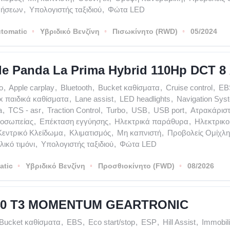
ρήσεων
,
Υπολογιστής ταξιδιού
,
Φώτα LED
tomatic
Υβριδικό Βενζίνη
Πισωκίνητο (RWD)
05/2024
de Panda La Prima Hybrid 110Hp DCT
o
,
Apple carplay
,
Bluetooth
,
Bucket καθίσματα
,
Cruise control
,
EB
ix παιδικά καθίσματα
,
Lane assist
,
LED headlights
,
Navigation Sys
a
,
TCS - asr
,
Traction Control
,
Turbo
,
USB
,
USB port
,
Ατρακάρισ
ροσωπείας
,
Επέκταση εγγύησης
,
Ηλεκτρικά παράθυρα
,
Ηλεκτρικο
Κεντρικό Κλείδωμα
,
Κλιματισμός
,
Μη καπνιστή
,
Προβολείς Ομίχλη
ικό τιμόνι
,
Υπολογιστής ταξιδιού
,
Φώτα LED
atic
Υβριδικό Βενζίνη
Προσθιοκίνητο (FWD)
08/2026
C40 T3 MOMENTUM GEARTRONIC
Bucket καθίσματα
,
EBS
,
Eco start/stop
,
ESP
,
Hill Assist
,
Immobil