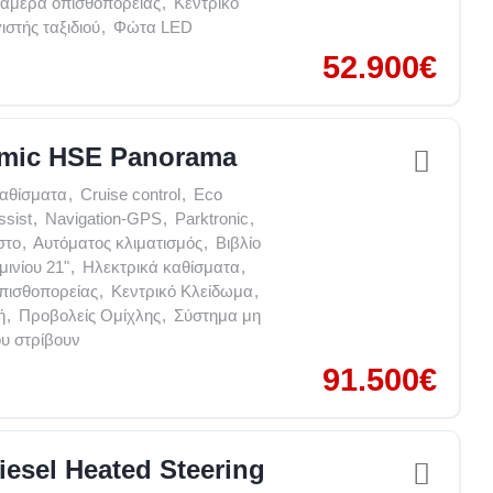
άμερα οπισθοπορείας
,
Κεντρικό
στής ταξιδιού
,
Φώτα LED
52.900€
amic HSE Panorama
καθίσματα
,
Cruise control
,
Eco
ssist
,
Navigation-GPS
,
Parktronic
,
στο
,
Αυτόματος κλιματισμός
,
Βιβλίο
ινίου 21"
,
Ηλεκτρικά καθίσματα
,
πισθοπορείας
,
Κεντρικό Κλείδωμα
,
ή
,
Προβολείς Ομίχλης
,
Σύστημα μη
υ στρίβουν
91.500€
esel Heated Steering