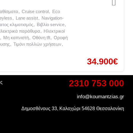
καθίσματα
,
Cruise control
,
Eco
eyless
,
Lane assist
,
Navigation-
ατος κλιματισμός
,
Βιβλίο service
,
λεκτρικά παράθυρα
,
Ηλεκτρικοί
,
Μη καπνιστή
,
Οθόνη tft
,
Οροφή
ουσης
,
Τιμόνι πολλών χρήσεων
,
34.900€
2310 753 000
ης
info@koumantzias.gr
Δημοσθένους 33, Καλοχώρι 54628 Θεσσαλονίκη