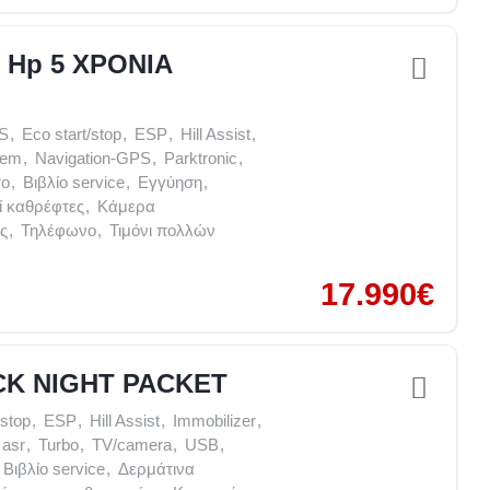
0 Hp 5 ΧΡΟΝΙΑ
S
,
Eco start/stop
,
ESP
,
Hill Assist
,
tem
,
Navigation-GPS
,
Parktronic
,
το
,
Βιβλίο service
,
Εγγύηση
,
ί καθρέφτες
,
Κάμερα
ς
,
Τηλέφωνο
,
Τιμόνι πολλών
17.990€
ACK NIGHT PACKET
/stop
,
ESP
,
Hill Assist
,
Immobilizer
,
 asr
,
Turbo
,
TV/camera
,
USB
,
Βιβλίο service
,
Δερμάτινα