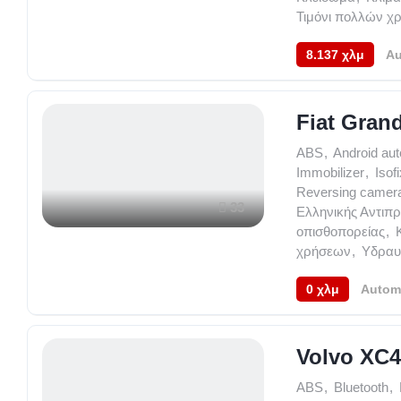
Τιμόνι πολλών χ
8.137 χλμ
Au
Fiat Gran
ABS
,
Android aut
Immobilizer
,
Isof
Reversing camer
33
Ελληνικής Αντιπ
οπισθοπορείας
,
χρήσεων
,
Υδραυλ
0 χλμ
Autom
Volvo X
ABS
,
Bluetooth
,