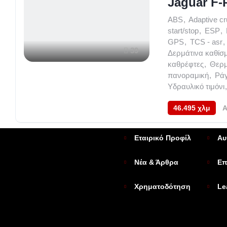
Jaguar F
ABS
,
Adaptive cr
start/stop
,
ESP
,
GPS
,
TCS - asr
,
39
Δερμάτινα καθίσ
καθρέφτες
,
Θερμ
πανοραμική
,
Ρά
Υδραυλικό τιμόνι
,
46.495 χλμ
Α
Εταιρικό Προφίλ
Αυ
Νέα & Άρθρα
Επ
Χρηματοδότηση
Le