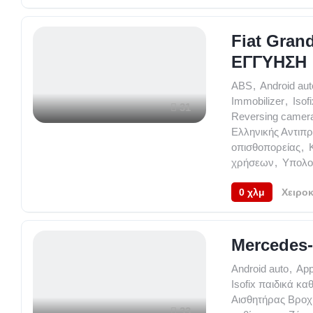
Fiat Gran
ΕΓΓΥΗΣΗ
ABS
,
Android aut
Immobilizer
,
Isof
31
Reversing camer
Ελληνικής Αντιπ
οπισθοπορείας
,
χρήσεων
,
Υπολογ
0 χλμ
Χειροκ
Mercedes
Android auto
,
App
Isofix παιδικά κα
Αισθητήρας Βροχ
33