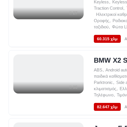
Keyless
,
Keyless
Traction Control
,
27
,
Ηλεκτρικοί καθ
Οροφής
,
Ραδιοκ
ταξιδιού
,
Φώτα 
60.315 χλμ
A
BMW X2 S
ABS
,
Android aut
παιδικά καθίσματ
Parktronic
,
Side 
35
κλιματισμός
,
Ελλ
Τηλέφωνο
,
Τιμό
82.647 χλμ
A