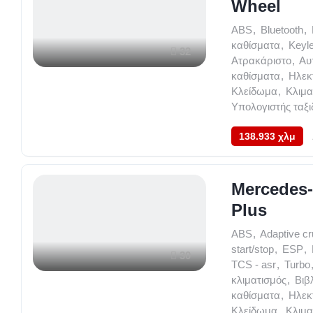
Wheel
ABS
,
Bluetooth
,
καθίσματα
,
Keyl
32
Ατρακάριστο
,
Αυ
καθίσματα
,
Ηλεκ
Κλείδωμα
,
Κλιμα
Υπολογιστής ταξι
138.933 χλμ
Mercedes-
Plus
ABS
,
Adaptive cr
start/stop
,
ESP
,
30
TCS - asr
,
Turbo
κλιματισμός
,
Βιβ
καθίσματα
,
Ηλεκ
Κλείδωμα
,
Κλιμα