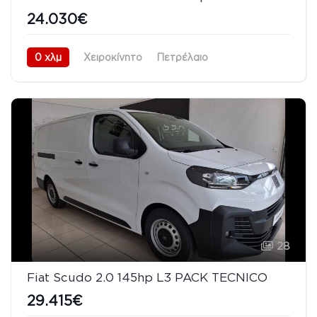
24.030€
0 χλμ
Χειροκίνητο
Πετρέλαιο
Προσθιοκίνητο (FWD)
08/2026
28
Fiat Scudo 2.0 145hp L3 PACK TECNICO
29.415€