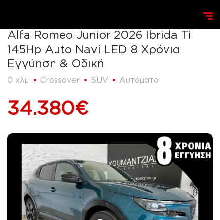
Homepage
Search
Alfa Romeo
Junior
Alfa R
Alfa Romeo Junior 2026 Ibrida Ti
145Hp Auto Navi LED 8 Χρόνια
Εγγύηση & Οδική
0 χλμ
Crossover
SUV
Αυτόματο
34.380€