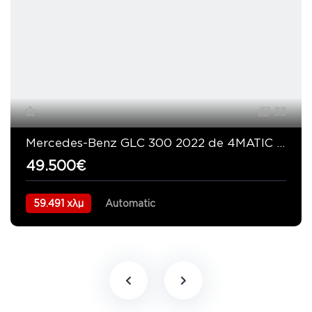
33
Mercedes-Benz GLC 300 2022 de 4MATIC AMG LINE
49.500€
59.491 χλμ
Automatic
Υβριδικό Plug-In Πετρέλαιο
AWD/4WD
09/2022