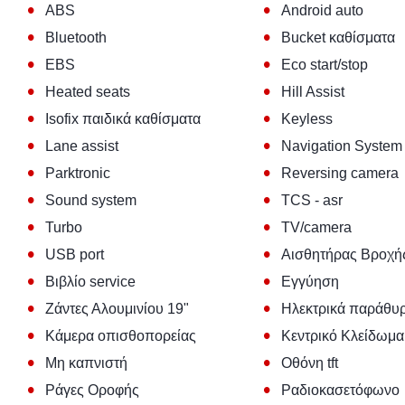
•
•
ABS
Android auto
•
•
Bluetooth
Bucket καθίσματα
•
•
EBS
Eco start/stop
•
•
Heated seats
Hill Assist
•
•
Isofix παιδικά καθίσματα
Keyless
•
•
Lane assist
Navigation System
•
•
Parktronic
Reversing camera
•
•
Sound system
TCS - asr
•
•
Turbo
TV/camera
•
•
USB port
Αισθητήρας Βροχή
•
•
Βιβλίο service
Εγγύηση
•
•
Ζάντες Αλουμινίου 19"
Ηλεκτρικά παράθυ
•
•
Κάμερα οπισθοπορείας
Κεντρικό Κλείδωμα
•
•
Μη καπνιστή
Οθόνη tft
•
•
Ράγες Οροφής
Ραδιοκασετόφωνο