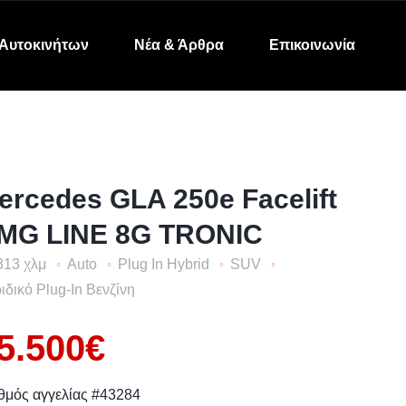
Αυτοκινήτων
Νέα & Άρθρα
Επικοινωνία
ercedes GLA 250e Facelift
MG LINE 8G TRONIC
313 χλμ
Auto
Plug In Hybrid
SUV
ιδικό Plug-In Βενζίνη
5.500€
θμός αγγελίας #43284