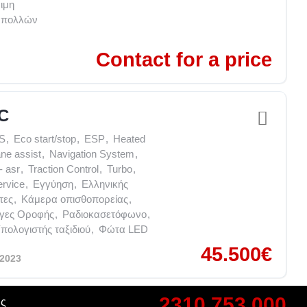
ιμη
ι πολλών
Contact for a price
IC
S
,
Eco start/stop
,
ESP
,
Heated
ne assist
,
Navigation System
,
- asr
,
Traction Control
,
Turbo
,
ervice
,
Εγγύηση
,
Ελληνικής
τες
,
Κάμερα οπισθοπορείας
,
γες Οροφής
,
Ραδιοκασετόφωνο
,
πολογιστής ταξιδιού
,
Φώτα LED
45.500€
/2023
2310 753 000
ης