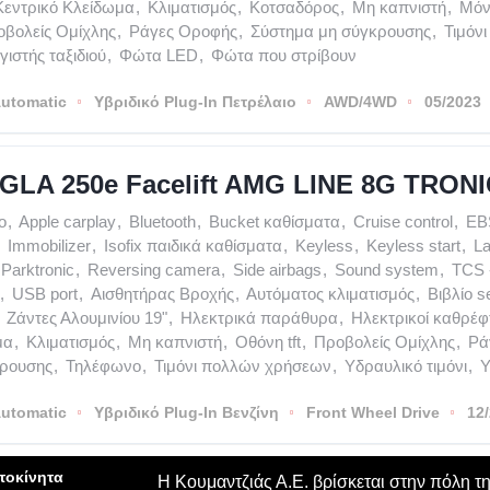
Κεντρικό Κλείδωμα
,
Κλιματισμός
,
Κοτσαδόρος
,
Μη καπνιστή
,
Μόν
βολείς Ομίχλης
,
Ράγες Οροφής
,
Σύστημα μη σύγκρουσης
,
Τιμόν
ιστής ταξιδιού
,
Φώτα LED
,
Φώτα που στρίβουν
utomatic
Υβριδικό Plug-In Πετρέλαιο
AWD/4WD
05/2023
GLA 250e Facelift AMG LINE 8G TRON
o
,
Apple carplay
,
Bluetooth
,
Bucket καθίσματα
,
Cruise control
,
EB
Immobilizer
,
Isofix παιδικά καθίσματα
,
Keyless
,
Keyless start
,
La
Parktronic
,
Reversing camera
,
Side airbags
,
Sound system
,
TCS 
,
USB port
,
Αισθητήρας Βροχής
,
Αυτόματος κλιματισμός
,
Βιβλίο s
Ζάντες Αλουμινίου 19"
,
Ηλεκτρικά παράθυρα
,
Ηλεκτρικοί καθρέφ
μα
,
Κλιματισμός
,
Μη καπνιστή
,
Οθόνη tft
,
Προβολείς Ομίχλης
,
Ρά
κρουσης
,
Τηλέφωνο
,
Τιμόνι πολλών χρήσεων
,
Υδραυλικό τιμόνι
,
Υ
utomatic
Υβριδικό Plug-In Βενζίνη
Front Wheel Drive
12
τοκίνητα
Η Κουμαντζιάς Α.Ε. βρίσκεται στην πόλη τ