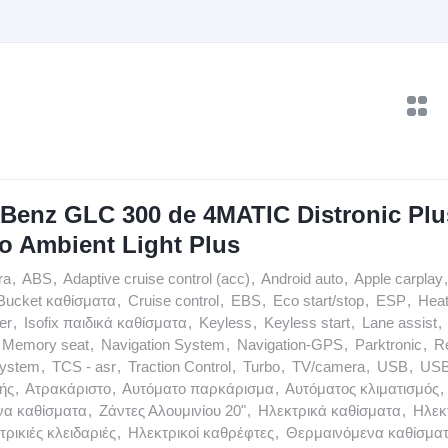
Benz GLC 300 de 4MATIC Distronic Plu
o Ambient Light Plus
ra
,
ABS
,
Adaptive cruise control (acc)
,
Android auto
,
Apple carplay
,
Bucket καθίσματα
,
Cruise control
,
EBS
,
Eco start/stop
,
ESP
,
Heat
er
,
Isofix παιδικά καθίσματα
,
Keyless
,
Keyless start
,
Lane assist
,
Memory seat
,
Navigation System
,
Navigation-GPS
,
Parktronic
,
R
system
,
TCS - asr
,
Traction Control
,
Turbo
,
TV/camera
,
USB
,
USB
ής
,
Ατρακάριστο
,
Αυτόματο παρκάρισμα
,
Αυτόματος κλιματισμός
,
να καθίσματα
,
Ζάντες Αλουμινίου 20"
,
Ηλεκτρικά καθίσματα
,
Ηλεκ
τρικιές κλειδαριές
,
Ηλεκτρικοί καθρέφτες
,
Θερμαινόμενα καθίσμα