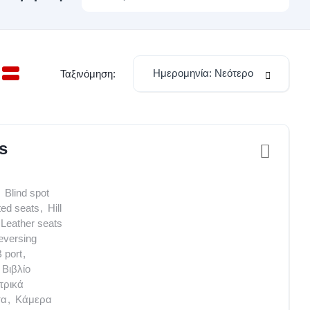
Ημερομηνία: Νεότερο
Ταξινόμηση:
s
Blind spot
ed seats
,
Hill
Leather seats
eversing
 port
,
Βιβλίο
τρικά
τα
,
Κάμερα