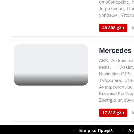
οπισθοπορείας
,
Τετρακίνηση
,
Προ
χρήσεων
,
Υπολογ
49.808 χλμ
A
Mercedes 
ABS
,
Android aut
seats
,
Hill Assist
,
Navigation-GPS
,
33
TV/camera
,
USB
Αντιπροσωπείας
,
Κεντρικό Κλείδω
Σύστημα μη σύγ
17.313 χλμ
A
Εταιρικό Προφίλ
Αυ