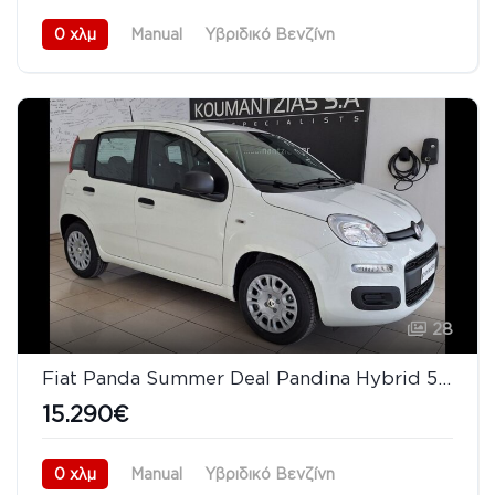
0 χλμ
Manual
Υβριδικό Βενζίνη
Προσθιοκίνητο (FWD)
08/2026
28
Fiat Panda Summer Deal Pandina Hybrid 5 Χρόνια Εγγύηση
15.290€
0 χλμ
Manual
Υβριδικό Βενζίνη